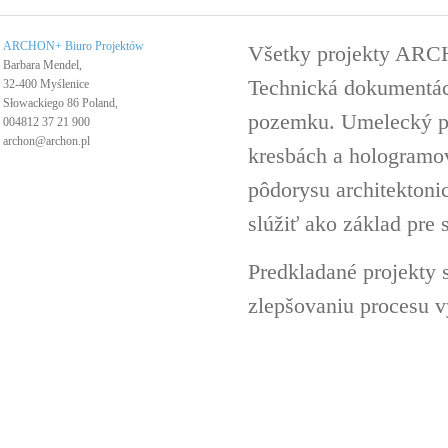
ARCHON+ Biuro Projektów
Všetky projekty ARC
Barbara Mendel,
Technická dokumentáci
32-400 Myślenice
Słowackiego 86 Poland,
pozemku. Umelecký pro
004812 37 21 900
archon@archon.pl
kresbách a hologramov 
pôdorysu architektoni
slúžiť ako základ pre 
Predkladané projekty 
zlepšovaniu procesu v