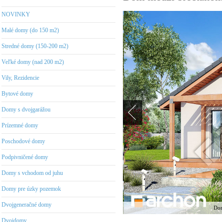
NOVINKY
Malé domy (do 150 m2)
Stredné domy (150-200 m2)
Veľké domy (nad 200 m2)
Vily, Rezidencie
Bytové domy
Domy s dvojgarážou
Prízemné domy
Poschodové domy
Podpivničené domy
Domy s vchodom od juhu
Domy pre úzky pozemok
Dvojgeneračné domy
Dom
Dvojdomy