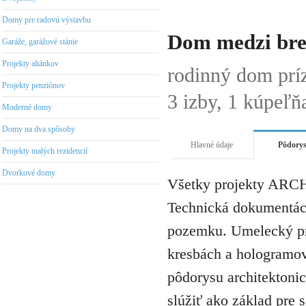
Domy pre radovú výstavbu
Dom medzi br
Garáže, garážové stánie
Projekty altánkov
rodinný dom pr
Projekty penziónov
3 izby, 1 kúpeľň
Moderné domy
Domy na dva spôsoby
Hlavné údaje
Pôdory
Projekty malých rezidencií
Dvorkové domy
Všetky projekty ARCH
Technická dokumentáci
pozemku. Umelecký pro
kresbách a hologramov 
pôdorysu architektonic
slúžiť ako základ pre 