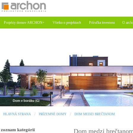
Projekty domov ARCHON+
Všetko o projektoch
Príručka investora
O arch
HLAVNÁ STRANA
PRÍZEMNÉ DOMY
DOM MEDZI BREČTANOM
zoznam kategórií
Dom medzi brečtano