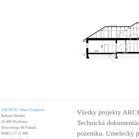
ARCHON+ Biuro Projektów
Všetky projekty ARC
Barbara Mendel,
Technická dokumentáci
32-400 Myślenice
Słowackiego 86 Poland,
pozemku. Umelecký pro
004812 37 21 900