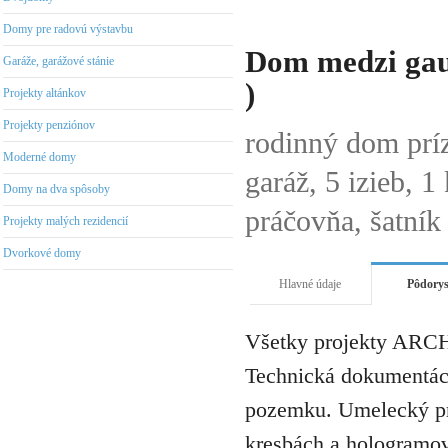
Domy pre radovú výstavbu
Dom medzi gau
Garáže, garážové stánie
)
Projekty altánkov
Projekty penziónov
rodinný dom pr
Moderné domy
garáž, 5 izieb, 
Domy na dva spôsoby
práčovňa, šatník
Projekty malých rezidencií
Dvorkové domy
Hlavné údaje
Pôdory
Všetky projekty ARCH
Technická dokumentáci
pozemku. Umelecký pro
kresbách a hologramov 