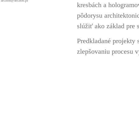
archon@archon.pl
kresbách a hologramov 
pôdorysu architektoni
slúžiť ako základ pre 
Predkladané projekty 
zlepšovaniu procesu v