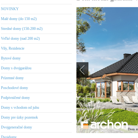
NOVINKY
Malé domy (do 150 m2)
Stredné domy (150-200 m2)
Veľké domy (nad 200 m2)
Vily, Rezidencie
Bytové domy
Domy s dvojgarážou
Prízemné domy
Poschodové domy
Podpivničené domy
Domy s vchodom od juhu
Domy pre úzky pozemok
Dvojgeneračné domy
Dom me
Dvojdomy