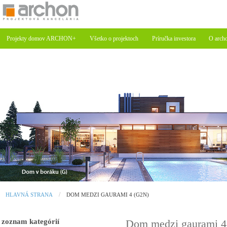
Projekty domov ARCHON+
Všetko o projektoch
Príručka investora
O arch
HLAVNÁ STRANA
DOM MEDZI GAURAMI 4 (G2N)
zoznam kategórií
Dom medzi gaurami 