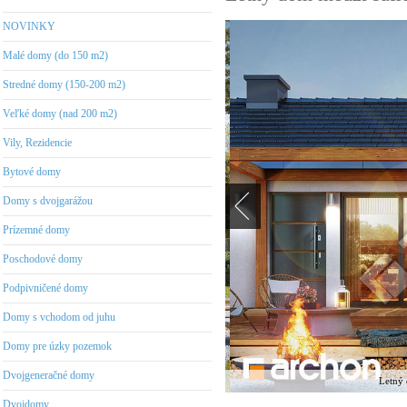
NOVINKY
Malé domy (do 150 m2)
Stredné domy (150-200 m2)
Veľké domy (nad 200 m2)
Vily, Rezidencie
Bytové domy
Domy s dvojgarážou
Prízemné domy
Poschodové domy
Podpivničené domy
Domy s vchodom od juhu
Domy pre úzky pozemok
Dvojgeneračné domy
Letný 
Dvojdomy