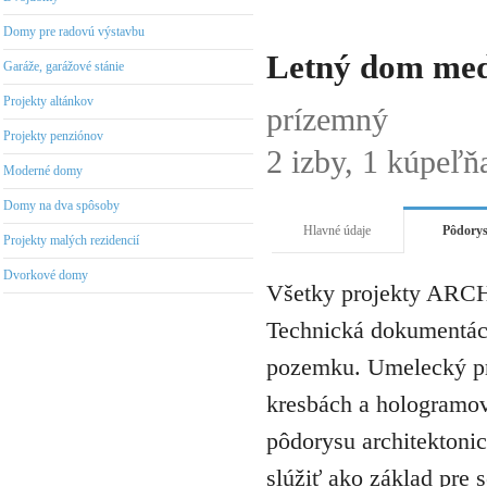
Domy pre radovú výstavbu
Letný dom med
Garáže, garážové stánie
Projekty altánkov
prízemný
Projekty penziónov
2 izby, 1 kúpeľň
Moderné domy
Domy na dva spôsoby
Hlavné údaje
Pôdory
Projekty malých rezidencií
Dvorkové domy
Všetky projekty ARCH
Technická dokumentáci
pozemku. Umelecký pro
kresbách a hologramov 
pôdorysu architektonic
slúžiť ako základ pre 