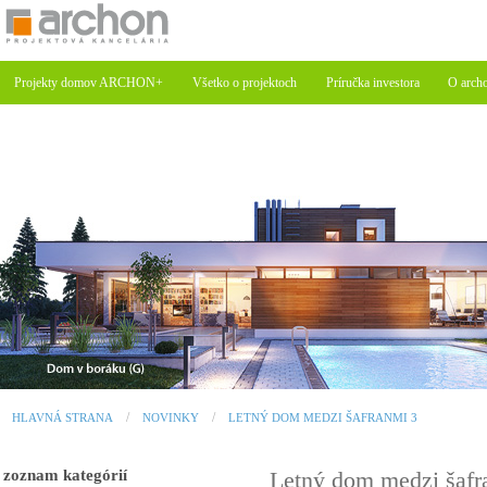
Projekty domov ARCHON+
Všetko o projektoch
Príručka investora
O arch
HLAVNÁ STRANA
NOVINKY
LETNÝ DOM MEDZI ŠAFRANMI 3
zoznam kategórií
Letný dom medzi šaf