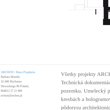
ARCHON+ Biuro Projektów
Všetky projekty ARC
Barbara Mendel,
Technická dokumentáci
32-400 Myślenice
Słowackiego 86 Poland,
pozemku. Umelecký pro
004812 37 21 900
archon@archon.pl
kresbách a hologramov 
pôdorysu architektoni