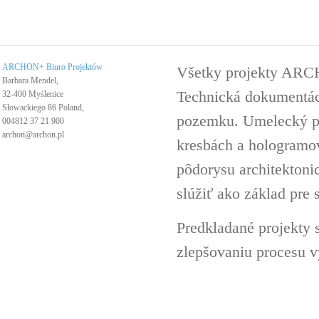
ARCHON+ Biuro Projektów
Všetky projekty ARC
Barbara Mendel,
Technická dokumentáci
32-400 Myślenice
Słowackiego 86 Poland,
pozemku. Umelecký pro
004812 37 21 900
archon@archon.pl
kresbách a hologramov 
pôdorysu architektoni
slúžiť ako základ pre 
Predkladané projekty 
zlepšovaniu procesu v