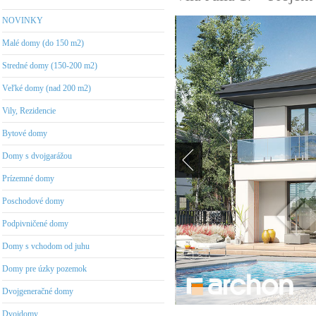
NOVINKY
Malé domy (do 150 m2)
Stredné domy (150-200 m2)
Veľké domy (nad 200 m2)
Vily, Rezidencie
Bytové domy
Domy s dvojgarážou
Prízemné domy
Poschodové domy
Podpivničené domy
Domy s vchodom od juhu
Domy pre úzky pozemok
Dvojgeneračné domy
Dvojdomy