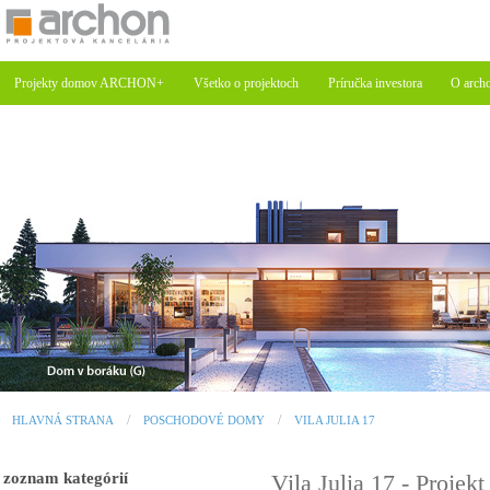
Projekty domov ARCHON+
Všetko o projektoch
Príručka investora
O arch
HLAVNÁ STRANA
POSCHODOVÉ DOMY
VILA JULIA 17
zoznam kategórií
Vila Julia 17 - Proj