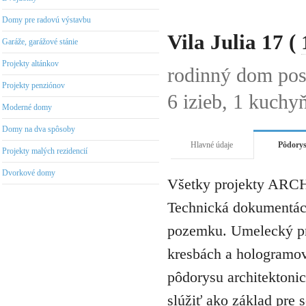
Domy pre radovú výstavbu
Vila Julia 17 (
Garáže, garážové stánie
Projekty altánkov
rodinný dom po
Projekty penziónov
6 izieb, 1 kuchy
Moderné domy
Domy na dva spôsoby
Hlavné údaje
Pôdory
Projekty malých rezidencií
Dvorkové domy
Všetky projekty ARCH
Technická dokumentáci
pozemku. Umelecký pro
kresbách a hologramov 
pôdorysu architektonic
slúžiť ako základ pre 