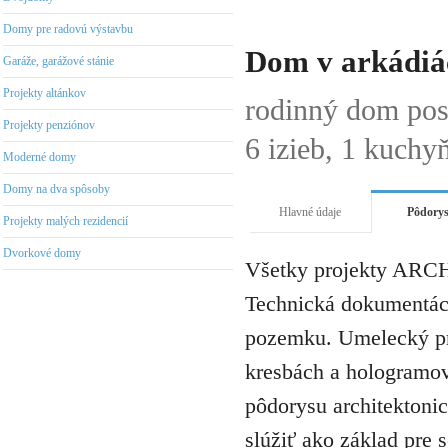
Domy pre radovú výstavbu
Dom v arkádiá
Garáže, garážové stánie
Projekty altánkov
rodinný dom po
Projekty penziónov
6 izieb, 1 kuchy
Moderné domy
Domy na dva spôsoby
Hlavné údaje
Pôdory
Projekty malých rezidencií
Dvorkové domy
Všetky projekty ARCH
Technická dokumentáci
pozemku. Umelecký pro
kresbách a hologramov 
pôdorysu architektonic
slúžiť ako základ pre 