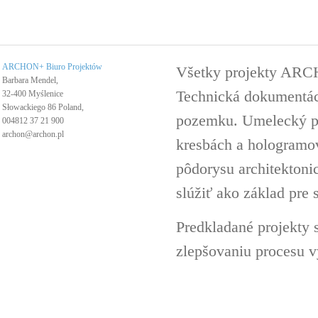
ARCHON+ Biuro Projektów
Všetky projekty ARC
Barbara Mendel,
Technická dokumentáci
32-400 Myślenice
Słowackiego 86 Poland,
pozemku. Umelecký pro
004812 37 21 900
archon@archon.pl
kresbách a hologramov 
pôdorysu architektoni
slúžiť ako základ pre 
Predkladané projekty 
zlepšovaniu procesu v