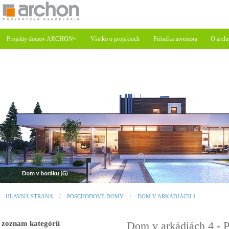
Projekty domov ARCHON+
Všetko o projektoch
Príručka investora
O arch
HLAVNÁ STRANA
POSCHODOVÉ DOMY
DOM V ARKÁDIÁCH 4
zoznam kategórií
Dom v arkádiách 4 -