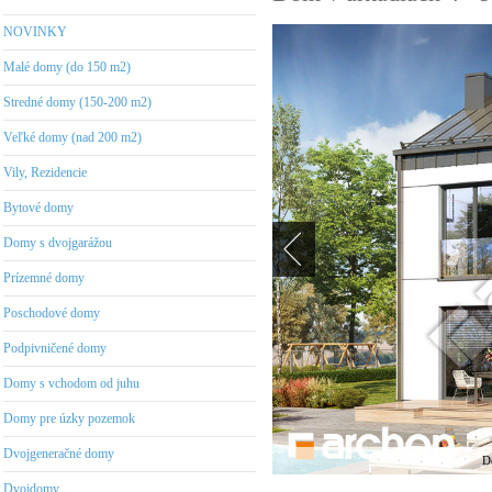
NOVINKY
Malé domy (do 150 m2)
Stredné domy (150-200 m2)
Veľké domy (nad 200 m2)
Vily, Rezidencie
Bytové domy
Domy s dvojgarážou
Prízemné domy
Poschodové domy
Podpivničené domy
Domy s vchodom od juhu
Domy pre úzky pozemok
Dvojgeneračné domy
D
Dvojdomy