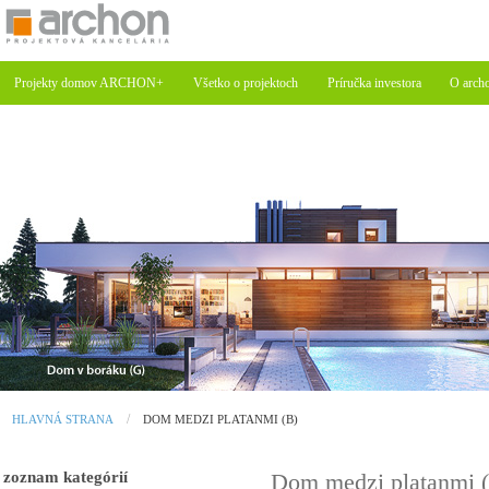
Projekty domov ARCHON+
Všetko o projektoch
Príručka investora
O arch
HLAVNÁ STRANA
DOM MEDZI PLATANMI (B)
zoznam kategórií
Dom medzi platanmi 