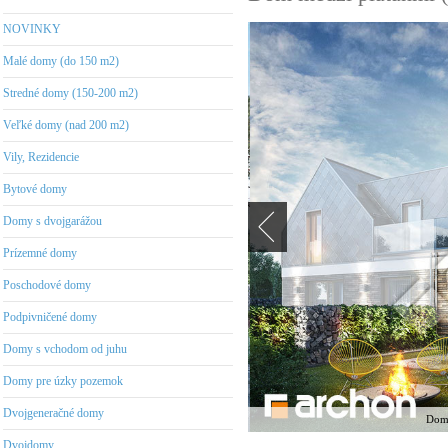
NOVINKY
Malé domy (do 150 m2)
Stredné domy (150-200 m2)
Veľké domy (nad 200 m2)
Vily, Rezidencie
Bytové domy
Domy s dvojgarážou
Prízemné domy
Poschodové domy
Podpivničené domy
Domy s vchodom od juhu
Domy pre úzky pozemok
Dvojgeneračné domy
Dom 
Dvojdomy