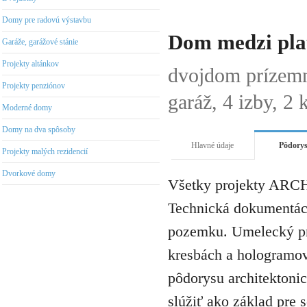
Domy pre radovú výstavbu
Dom medzi pla
Garáže, garážové stánie
Projekty altánkov
dvojdom prízem
Projekty penziónov
garáž, 4 izby, 2
Moderné domy
Domy na dva spôsoby
Hlavné údaje
Pôdory
Projekty malých rezidencií
Dvorkové domy
Všetky projekty ARCH
Technická dokumentáci
pozemku. Umelecký pro
kresbách a hologramov 
pôdorysu architektonic
slúžiť ako základ pre 