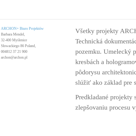
ARCHON+ Biuro Projektów
Všetky projekty ARC
Barbara Mendel,
Technická dokumentáci
32-400 Myślenice
Słowackiego 86 Poland,
pozemku. Umelecký pro
004812 37 21 900
archon@archon.pl
kresbách a hologramov 
pôdorysu architektoni
slúžiť ako základ pre 
Predkladané projekty 
zlepšovaniu procesu v