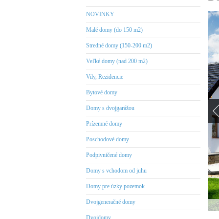
NOVINKY
Malé domy (do 150 m2)
Stredné domy (150-200 m2)
Veľké domy (nad 200 m2)
Vily, Rezidencie
Bytové domy
Domy s dvojgarážou
Prízemné domy
Poschodové domy
Podpivničené domy
Domy s vchodom od juhu
Domy pre úzky pozemok
Dvojgeneračné domy
Dvojdomy