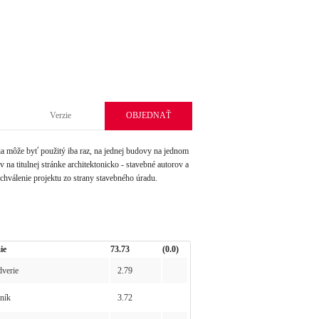
Verzie
OBJEDNAŤ
môže byť použitý iba raz, na jednej budovy na jednom
na titulnej stránke architektonicko - stavebné autorov a
schválenie projektu zo strany stavebného úradu.
ie
73.73
(0.0)
verie
2.79
ník
3.72