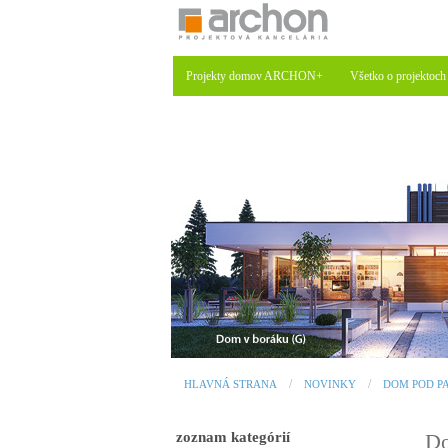
Projekty domov ARCHON+
Všetko o projektoch
HLAVNÁ STRANA
NOVINKY
DOM POD PA
zoznam kategórií
Do