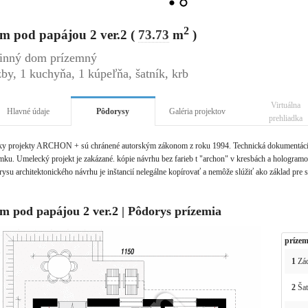
2
m pod papájou 2 ver.2 (
73.73
m
)
inný dom prízemný
zby, 1 kuchyňa, 1 kúpeľňa, šatník, krb
Virtuálna
Hlavné údaje
Pôdorysy
Galéria projektov
prehliadka
ky projekty ARCHON + sú chránené autorským zákonom z roku 1994. Technická dokumentácia 
ku. Umelecký projekt je zakázané. kópie návrhu bez farieb t "archon" v kresbách a hologramov 
ysu architektonického návrhu je inštancií nelegálne kopírovať a nemôže slúžiť ako základ pre 
m pod papájou 2 ver.2 | Pôdorys prízemia
prízem
1
Zád
2
Šat