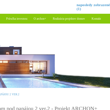
naposledy zobrazen
(1)
Príručka investora
O archon+
Realizácia projektov domov
Kontakt
PÁJOU 2 VER.2
m pod papájou 2 ver.2 - Projekt ARCHON+