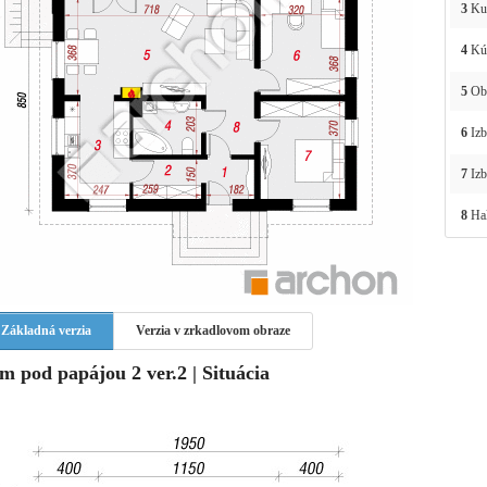
3
Ku
4
Kú
5
Obý
6
Izb
7
Izb
8
Ha
Základná verzia
Verzia v zrkadlovom obraze
m pod papájou 2 ver.2 | Situácia