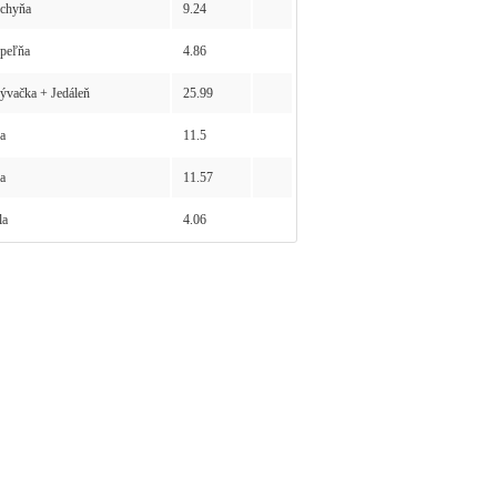
chyňa
9.24
peľňa
4.86
vačka + Jedáleň
25.99
a
11.5
a
11.57
la
4.06