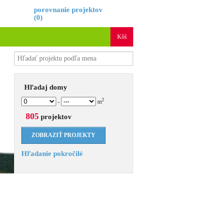
é
porovnanie projektov
(
0
)
Kôš
Hľadaj domy
2
-
m
805
projektov
Hľadanie pokročilé