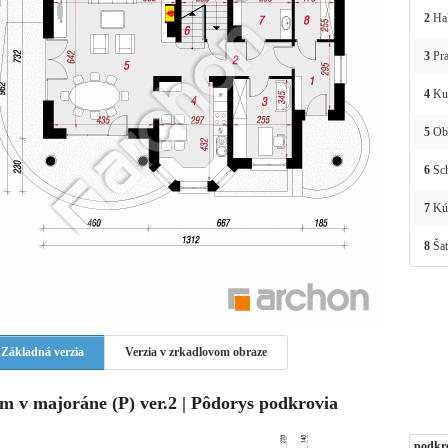
2
Ha
3
Pra
4
Ku
5
Obý
6
Sc
7
Kú
8
Šat
Základná verzia
Verzia v zrkadlovom obraze
m v majoráne (P) ver.2 | Pôdorys podkrovia
podkr