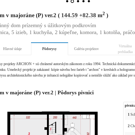
2
m v majoráne (P) ver.2 (
144.59
+82.38
m
)
inný dom prízemný s úžitkovým podkrovím
nica, 5 izieb, 1 kuchyňa, 2 kúpeľne, komora, 1 kotolňa, práčo
Virtuálna
Hlavné údaje
Pôdorysy
Galéria projektov
prehliadka
ky projekty ARCHON + sú chránené autorským zákonom z roku 1994. Technická dokumentácia 
ku. Umelecký projekt je zakázané. kópie návrhu bez farieb t "archon" v kresbách a hologramov 
ysu architektonického návrhu je inštancií nelegálne kopírovať a nemôže slúžiť ako základ pre 
m v majoráne (P) ver.2 | Pôdorys pivnici
pivnic
1
Sc
2
Ch