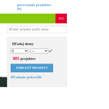
é
porovnanie projektov
(
0
)
Kôš
Hľadaj domy
2
-
m
805
projektov
Hľadanie pokročilé