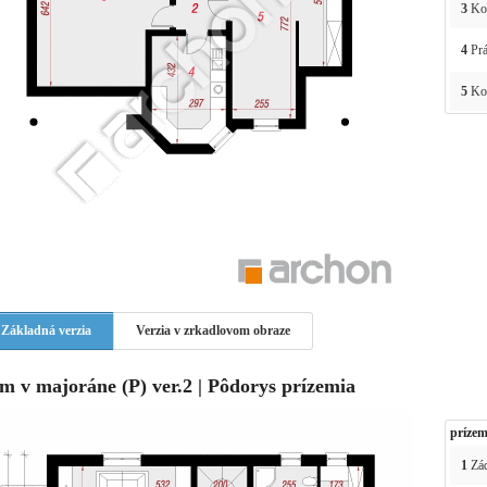
3
Ko
4
Prá
5
Kot
Základná verzia
Verzia v zrkadlovom obraze
m v majoráne (P) ver.2 | Pôdorys prízemia
prízem
1
Zád