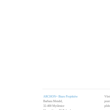
ARCHON+ Biuro Projektów
Všet
Barbara Mendel,
poze
32-400 Myślenice
pôdo