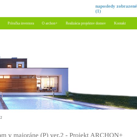
naposledy zobrazen
(1)
Príručka investora
O archon+
Realizácia projektov domov
Kontakt
.2
m v majoráne (P) ver.2 - Projekt ARCHON+