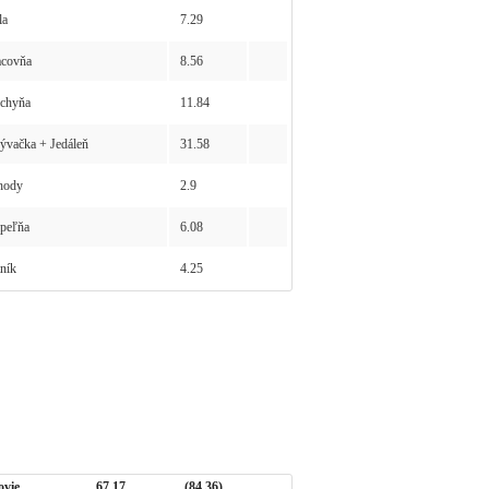
la
7.29
covňa
8.56
chyňa
11.84
vačka + Jedáleň
31.58
hody
2.9
peľňa
6.08
ník
4.25
ovie
67.17
(84.36)