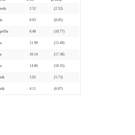
hody
2.52
(2.52)
la
8.05
(8.05)
peľňa
6.48
(10.77)
a
11.99
(15.49)
a
16.14
(17.38)
a
14.86
(18.35)
ník
3.02
(5.73)
ník
4.11
(6.07)