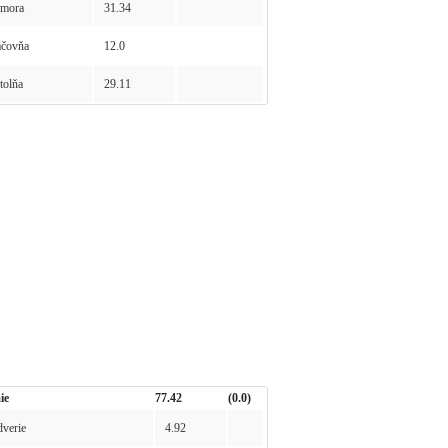
mora
31.34
čovňa
12.0
olňa
29.11
ie
77.42
(0.0)
verie
4.92