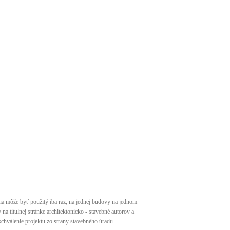
môže byť použitý iba raz, na jednej budovy na jednom
a titulnej stránke architektonicko - stavebné autorov a
schválenie projektu zo strany stavebného úradu.