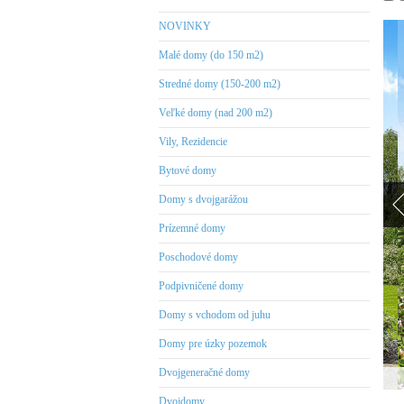
NOVINKY
Malé domy (do 150 m2)
Stredné domy (150-200 m2)
Veľké domy (nad 200 m2)
Vily, Rezidencie
Bytové domy
Domy s dvojgarážou
Prízemné domy
Poschodové domy
Podpivničené domy
Domy s vchodom od juhu
Domy pre úzky pozemok
Dvojgeneračné domy
Dvojdomy