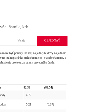
vňa, šatník, krb
Verzie
OBJEDNAŤ
môže byť použitý iba raz, na jednej budovy na jednom
na titulnej stránke architektonicko - stavebné autorov a
schválenie projektu zo strany stavebného úradu.
a
82.38
(83.54)
hody
4.72
odba
5.21
(6.37)