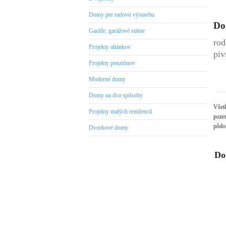
Domy pre radovú výstavbu
Do
Garáže, garážové stánie
rod
Projekty altánkov
piv
Projekty penziónov
Moderné domy
Domy na dva spôsoby
Všet
Projekty malých rezidencií
pozem
pôdor
Dvorkové domy
Do