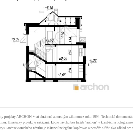
ky projekty ARCHON + sú chránené autorským zákonom z roku 1994. Technická dokumentácia 
mku. Umelecký projekt je zakázané. kópie návrhu bez farieb "archon" v kresbách a hologramov n
rysu architektonického návrhu je inštancií nelegálne kopírovať a nemôže slúžiť ako základ pre 