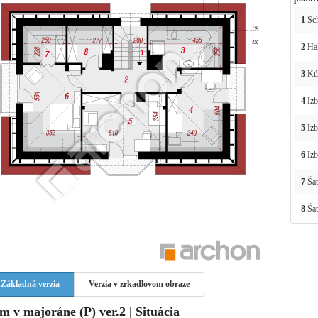
1
Sc
2
Ha
3
Kú
4
Izb
5
Izb
6
Izb
7
Šat
8
Šat
Základná verzia
Verzia v zrkadlovom obraze
m v majoráne (P) ver.2 | Situácia