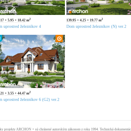
2
2
.17
5.95
18.42
m
139.95
4.25
19.77
m
 uprostred železníkov 4
Dom uprostred železníkov (N) ver.2
2
.21
3.55
44.47
m
 uprostred železníkov 6 (G2) ver.2
ky projekty ARCHON + sú chránené autorským zákonom z roku 1994. Technická dokumentácia 