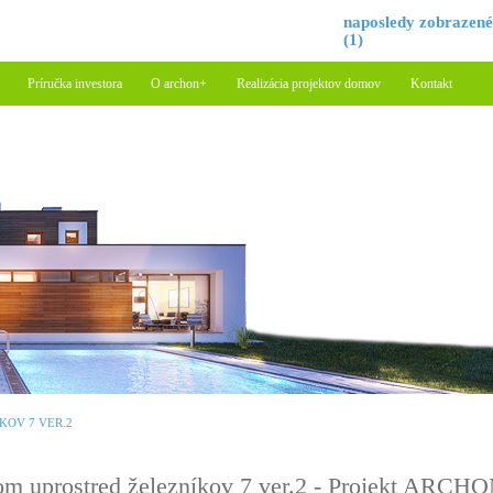
naposledy zobrazen
(1)
Príručka investora
O archon+
Realizácia projektov domov
Kontakt
KOV 7 VER.2
m uprostred železníkov 7 ver.2 - Projekt ARCH