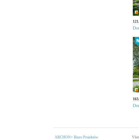
121
Dom
163
Dom
ARCHON+ Biuro Projektów
Všet