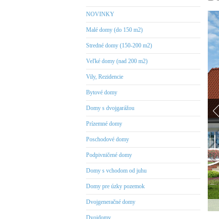
NOVINKY
Malé domy (do 150 m2)
Stredné domy (150-200 m2)
Veľké domy (nad 200 m2)
Vily, Rezidencie
Bytové domy
Domy s dvojgarážou
Prízemné domy
Poschodové domy
Podpivničené domy
Domy s vchodom od juhu
Domy pre úzky pozemok
Dvojgeneračné domy
Dvojdomy