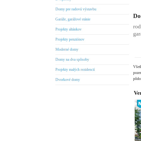
Domy pre radovú výstavbu
Dom
Garáže, garážové stánie
rod
Projekty altánkov
gar
Projekty penziónov
Moderné domy
Domy na dva spôsoby
Všet
Projekty malých rezidencií
pozem
pôdor
Dvorkové domy
Ve