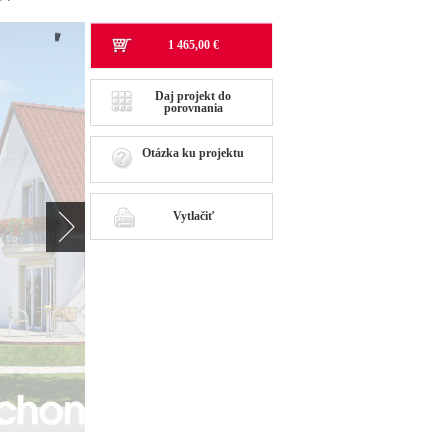
1 465,00 €
Daj projekt do
porovnania
Otázka ku projektu
Vytlačiť