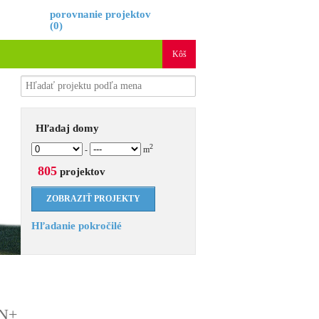
é
porovnanie projektov
(
0
)
Kôš
Hľadaj domy
2
-
m
805
projektov
Hľadanie pokročilé
ON+