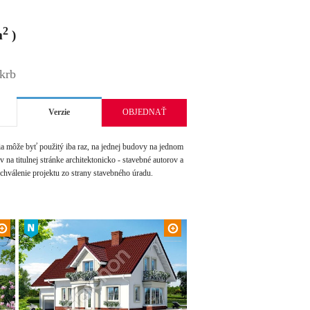
2
m
)
 krb
Verzie
OBJEDNAŤ
môže byť použitý iba raz, na jednej budovy na jednom
na titulnej stránke architektonicko - stavebné autorov a
schválenie projektu zo strany stavebného úradu.