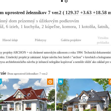
 uprostred železníkov 7 ver.2 (
129.37
+3.63
+18.58
inný dom prízemný s úžitkovým podkrovím
áž, 6 izieb, 1 kuchyňa, 2 kúpeľne, komora, 1 kotolňa, šatník,
Virtuálna
Hlavné údaje
Pôdorysy
Galéria projektov
prehliadka
ky projekty ARCHON + sú chránené autorským zákonom z roku 1994. Technická dokumentácia 
ku. Umelecký projekt je zakázané. kópie návrhu bez farieb t "archon" v kresbách a hologramov 
ysu architektonického návrhu je inštancií nelegálne kopírovať a nemôže slúžiť ako základ pre 
rzie
Dom uprostred železníkov 7 ver.2