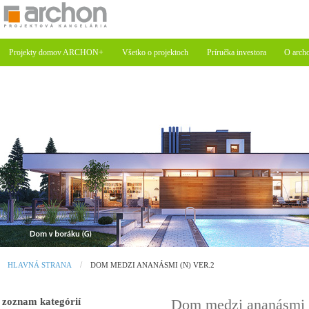
Projekty domov ARCHON+
Všetko o projektoch
Príručka investora
O arch
HLAVNÁ STRANA
DOM MEDZI ANANÁSMI (N) VER.2
zoznam kategórií
Dom medzi ananásmi 