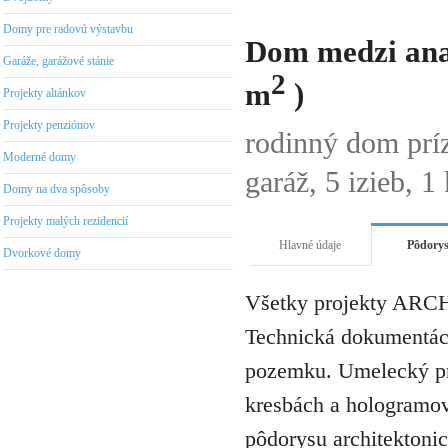
Domy pre radovú výstavbu
Dom medzi ana
Garáže, garážové stánie
2
m
)
Projekty altánkov
Projekty penziónov
rodinný dom prí
Moderné domy
garáž, 5 izieb, 1
Domy na dva spôsoby
Projekty malých rezidencií
Hlavné údaje
Pôdory
Dvorkové domy
Všetky projekty ARCH
Technická dokumentáci
pozemku. Umelecký pro
kresbách a hologramov 
pôdorysu architektonic