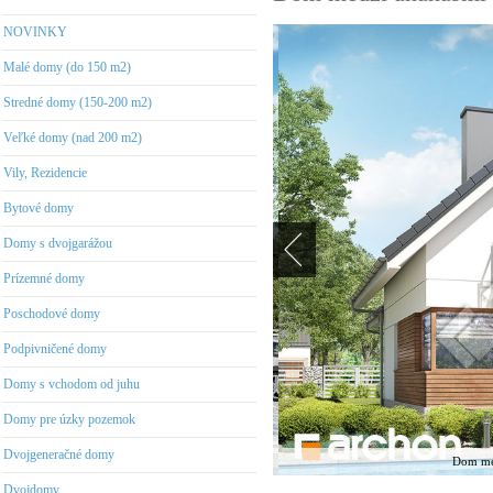
NOVINKY
Malé domy (do 150 m2)
Stredné domy (150-200 m2)
Veľké domy (nad 200 m2)
Vily, Rezidencie
Bytové domy
Domy s dvojgarážou
Prízemné domy
Poschodové domy
Podpivničené domy
Domy s vchodom od juhu
Domy pre úzky pozemok
Dvojgeneračné domy
Dom med
Dvojdomy