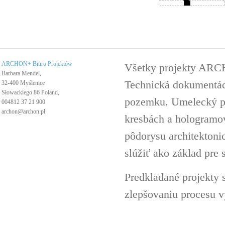
ARCHON+ Biuro Projektów
Všetky projekty ARC
Barbara Mendel,
Technická dokumentáci
32-400 Myślenice
Słowackiego 86 Poland,
pozemku. Umelecký pro
004812 37 21 900
archon@archon.pl
kresbách a hologramov 
pôdorysu architektoni
slúžiť ako základ pre 
Predkladané projekty 
zlepšovaniu procesu v