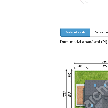
Základná verzia
Verzia v 
Dom medzi ananásmi (N) v