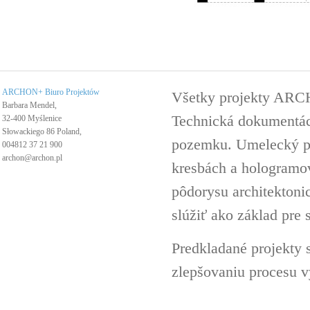
ARCHON+ Biuro Projektów
Všetky projekty ARC
Barbara Mendel,
Technická dokumentáci
32-400 Myślenice
Słowackiego 86 Poland,
pozemku. Umelecký pro
004812 37 21 900
archon@archon.pl
kresbách a hologramov 
pôdorysu architektoni
slúžiť ako základ pre 
Predkladané projekty 
zlepšovaniu procesu v