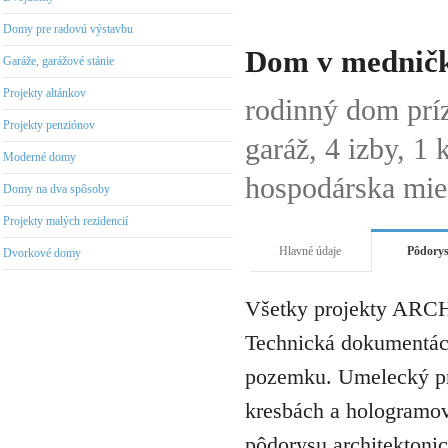
Domy pre radovú výstavbu
Dom v medničke
Garáže, garážové stánie
Projekty altánkov
rodinný dom prí
Projekty penziónov
garáž, 4 izby, 1 
Moderné domy
hospodárska mie
Domy na dva spôsoby
Projekty malých rezidencií
Hlavné údaje
Pôdory
Dvorkové domy
Všetky projekty ARCH
Technická dokumentáci
pozemku. Umelecký pro
kresbách a hologramov 
pôdorysu architektonic