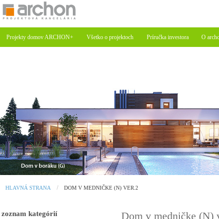
Projekty domov ARCHON+
Všetko o projektoch
Príručka investora
O arch
HLAVNÁ STRANA
DOM V MEDNIČKE (N) VER.2
zoznam kategórií
Dom v medničke (N) 