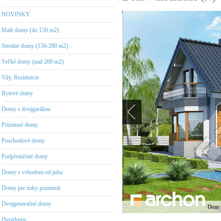
NOVINKY
Malé domy (do 150 m2)
Stredné domy (150-200 m2)
Veľké domy (nad 200 m2)
Vily, Rezidencie
Bytové domy
Domy s dvojgarážou
Prízemné domy
Poschodové domy
Podpivničené domy
Domy s vchodom od juhu
Domy pre úzky pozemok
Dvojgeneračné domy
Dom v
Dvojdomy