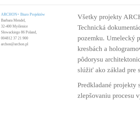
ARCHON+ Biuro Projektów
Všetky projekty ARC
Barbara Mendel,
Technická dokumentáci
32-400 Myślenice
Słowackiego 86 Poland,
pozemku. Umelecký pro
004812 37 21 900
archon@archon.pl
kresbách a hologramov 
pôdorysu architektoni
slúžiť ako základ pre 
Predkladané projekty 
zlepšovaniu procesu v