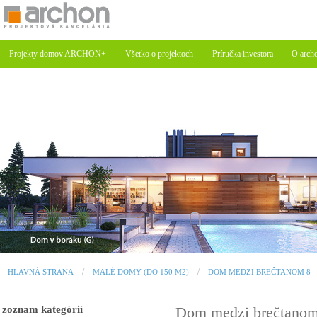
Projekty domov ARCHON+
Všetko o projektoch
Príručka investora
O arch
HLAVNÁ STRANA
MALÉ DOMY (DO 150 M2)
DOM MEDZI BREČTANOM 8
zoznam kategórií
Dom medzi brečtano