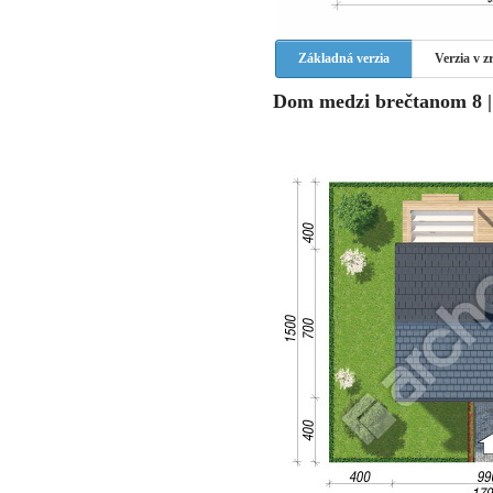
Základná verzia
Verzia v 
Dom medzi brečtanom 8 | 