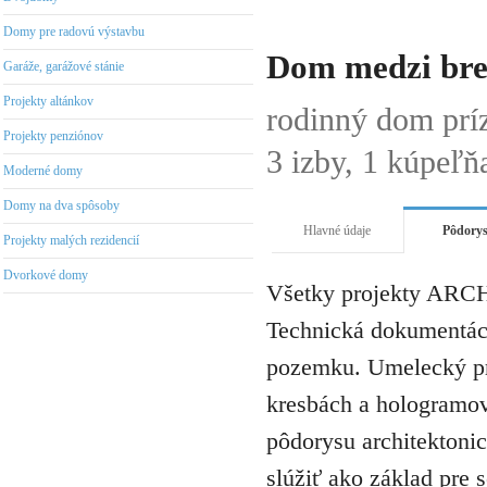
Domy pre radovú výstavbu
Dom medzi bre
Garáže, garážové stánie
Projekty altánkov
rodinný dom pr
Projekty penziónov
3 izby, 1 kúpeľň
Moderné domy
Domy na dva spôsoby
Hlavné údaje
Pôdory
Projekty malých rezidencií
Dvorkové domy
Všetky projekty ARCH
Technická dokumentáci
pozemku. Umelecký pro
kresbách a hologramov 
pôdorysu architektonic
slúžiť ako základ pre 