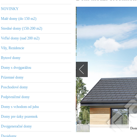
NOVINKY
Malé domy (do 150 m2)
Stredné domy (150-200 m2)
Veľké domy (nad 200 m2)
Vily, Rezidencie
Bytové domy
Domy s dvojgarážou
Prízemné domy
Poschodové domy
Podpivničené domy
Domy s vchodom od juhu
Domy pre úzky pozemok
Dvojgeneračné domy
Dom 
Dvojdomy