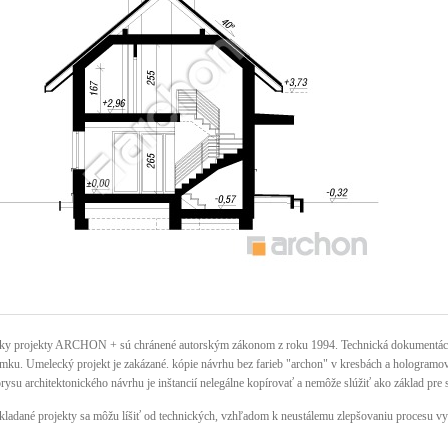
ky projekty ARCHON + sú chránené autorským zákonom z roku 1994. Technická dokumentácia 
mku. Umelecký projekt je zakázané. kópie návrhu bez farieb "archon" v kresbách a hologramov n
rysu architektonického návrhu je inštancií nelegálne kopírovať a nemôže slúžiť ako základ pre 
kladané projekty sa môžu líšiť od technických, vzhľadom k neustálemu zlepšovaniu procesu vy