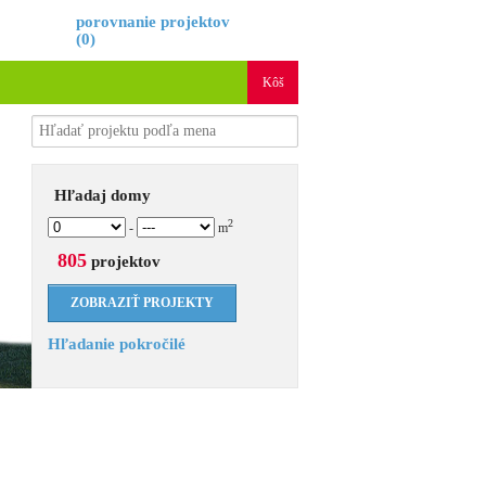
é
porovnanie projektov
(
0
)
Kôš
Hľadaj domy
2
-
m
805
projektov
Hľadanie pokročilé