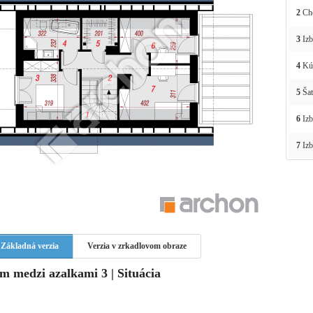
2
Ch
3
Izb
4
Kú
5
Šat
6
Izb
7
Izb
Základná verzia
Verzia v zrkadlovom obraze
m medzi azalkami 3 | Situácia