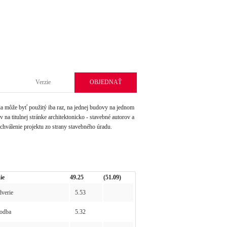
Verzie
OBJEDNAŤ
môže byť použitý iba raz, na jednej budovy na jednom
na titulnej stránke architektonicko - stavebné autorov a
schválenie projektu zo strany stavebného úradu.
ie
49.25
(51.09)
verie
5.53
odba
5.32