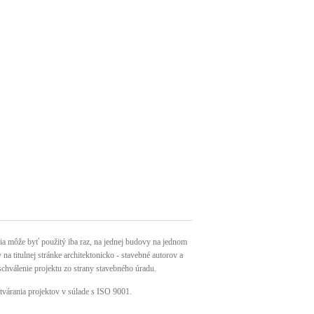
môže byť použitý iba raz, na jednej budovy na jednom
a titulnej stránke architektonicko - stavebné autorov a
schválenie projektu zo strany stavebného úradu.
tvárania projektov v súlade s ISO 9001.