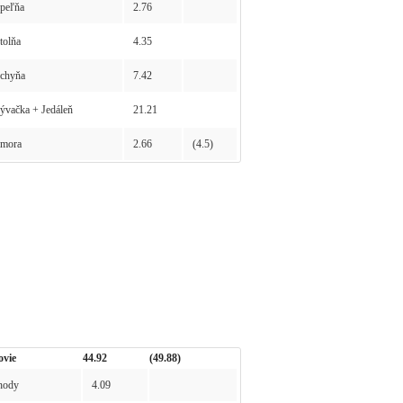
peľňa
2.76
olňa
4.35
chyňa
7.42
vačka + Jedáleň
21.21
mora
2.66
(4.5)
ovie
44.92
(49.88)
hody
4.09