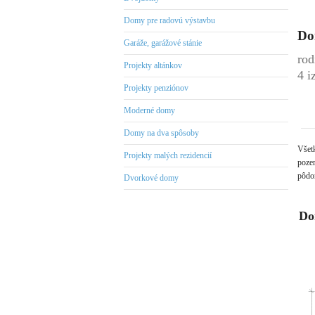
Domy pre radovú výstavbu
Do
Garáže, garážové stánie
rod
Projekty altánkov
4 i
Projekty penziónov
Moderné domy
Domy na dva spôsoby
Všet
Projekty malých rezidencií
pozem
pôdor
Dvorkové domy
Do