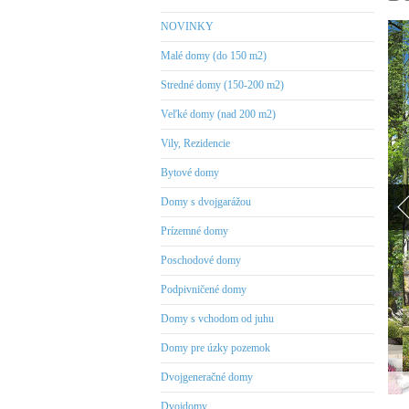
NOVINKY
Malé domy (do 150 m2)
Stredné domy (150-200 m2)
Veľké domy (nad 200 m2)
Vily, Rezidencie
Bytové domy
Domy s dvojgarážou
Prízemné domy
Poschodové domy
Podpivničené domy
Domy s vchodom od juhu
Domy pre úzky pozemok
Dvojgeneračné domy
Dvojdomy