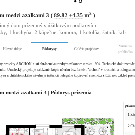
2
m medzi azalkami 3 (
89.82
+4.35
m
)
inný dom prízemný s úžitkovým podkrovím
zby, 1 kuchyňa, 2 kúpeľne, komora, 1 kotolňa, šatník, krb
Virtuálna
Hlavné údaje
Pôdorysy
Galéria projektov
prehliadka
ky projekty ARCHON + sú chránené autorským zákonom z roku 1994. Technická dokumentácia 
ku. Umelecký projekt je zakázané. kópie návrhu bez farieb t "archon" v kresbách a hologramov 
ysu architektonického návrhu je inštancií nelegálne kopírovať a nemôže slúžiť ako základ pre 
m medzi azalkami 3 | Pôdorys prízemia
prízem
1
Zád
2
Ch