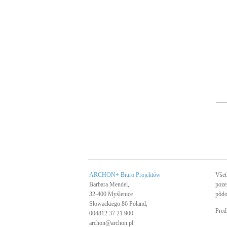
ARCHON+ Biuro Projektów
Všet
Barbara Mendel,
poze
32-400 Myślenice
pôdo
Słowackiego 86 Poland,
Pred
004812 37 21 900
archon@archon.pl