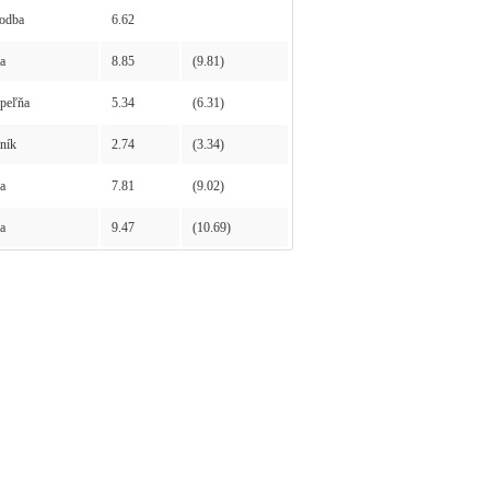
odba
6.62
a
8.85
(9.81)
peľňa
5.34
(6.31)
ník
2.74
(3.34)
a
7.81
(9.02)
a
9.47
(10.69)