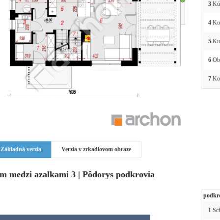
3
Kú
4
Kot
5
Ku
6
Obý
7
Ko
Základná verzia
Verzia v zrkadlovom obraze
m medzi azalkami 3 | Pôdorys podkrovia
podkr
1
Sc