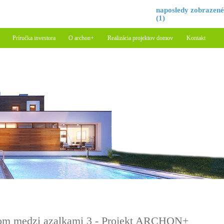
naposledy zobrazen
(1)
Príručka investora
O archon+
Realizácia projektov domov
Kontakt
m medzi azalkami 3 - Projekt ARCHON+