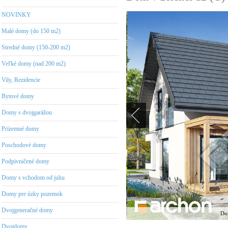
NOVINKY
Malé domy (do 150 m2)
Stredné domy (150-200 m2)
Veľké domy (nad 200 m2)
Vily, Rezidencie
Bytové domy
Domy s dvojgarážou
Prízemné domy
Poschodové domy
Podpivničené domy
Domy s vchodom od juhu
Domy pre úzky pozemok
Dvojgeneračné domy
Dom
Dvojdomy