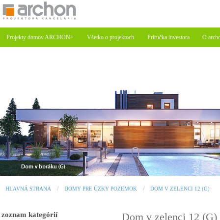
Projekty domov ARCHON+
Všetko o projektoch
Príručka investora
O arch
HLAVNÁ STRANA
DOMY PRE ÚZKY POZEMOK
DOM V ZELENCI 12 (G)
zoznam kategórií
Dom v zelenci 12 (G