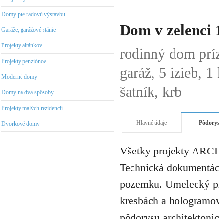
Domy pre radovú výstavbu
Dom v zelenci 
Garáže, garážové stánie
Projekty altánkov
rodinný dom prí
Projekty penziónov
garáž, 5 izieb, 
Moderné domy
šatník, krb
Domy na dva spôsoby
Projekty malých rezidencií
Hlavné údaje
Pôdory
Dvorkové domy
Všetky projekty ARCH
Technická dokumentáci
pozemku. Umelecký pro
kresbách a hologramov 
pôdorysu architektonic