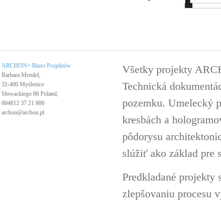
ARCHON+ Biuro Projektów
Všetky projekty ARC
Barbara Mendel,
Technická dokumentáci
32-400 Myślenice
Słowackiego 86 Poland,
pozemku. Umelecký pro
004812 37 21 900
archon@archon.pl
kresbách a hologramov 
pôdorysu architektoni
slúžiť ako základ pre 
Predkladané projekty 
zlepšovaniu procesu v