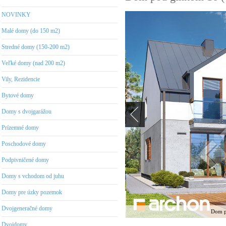
NOVINKY
Malé domy (do 150 m2)
Stredné domy (150-200 m2)
Veľké domy (nad 200 m2)
Vily, Rezidencie
Bytové domy
Domy s dvojgarážou
Prízemné domy
Poschodové domy
Podpivničené domy
Domy s vchodom od juhu
Domy pre úzky pozemok
Dvojgeneračné domy
Dom p
Dvojdomy