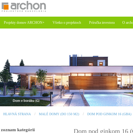
Projekty domov ARCHON+
Všetko o projektoch
Príručka investora
O arch
HLAVNÁ STRANA
MALÉ DOMY (DO 150 M2)
DOM POD GINKOM 16 (GBA)
zoznam kategórií
Dom pod ginkom 16 