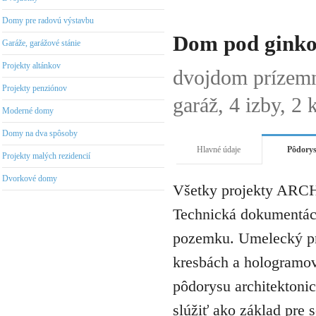
Domy pre radovú výstavbu
Dom pod gink
Garáže, garážové stánie
Projekty altánkov
dvojdom prízem
Projekty penziónov
garáž, 4 izby, 2 
Moderné domy
Domy na dva spôsoby
Hlavné údaje
Pôdory
Projekty malých rezidencií
Dvorkové domy
Všetky projekty ARCH
Technická dokumentáci
pozemku. Umelecký pro
kresbách a hologramov 
pôdorysu architektonic
slúžiť ako základ pre 