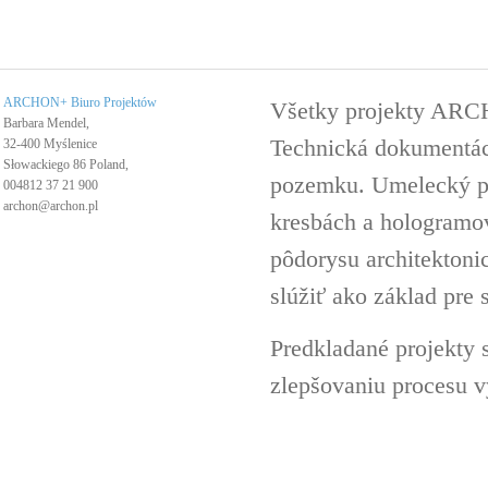
ARCHON+ Biuro Projektów
Všetky projekty ARC
Barbara Mendel,
Technická dokumentáci
32-400 Myślenice
Słowackiego 86 Poland,
pozemku. Umelecký pro
004812 37 21 900
archon@archon.pl
kresbách a hologramov 
pôdorysu architektoni
slúžiť ako základ pre 
Predkladané projekty 
zlepšovaniu procesu v