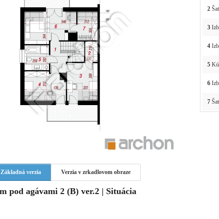
2
Šat
3
Izb
4
Izb
5
Kú
6
Izb
7
Šat
Základná verzia
Verzia v zrkadlovom obraze
m pod agávami 2 (B) ver.2 | Situácia