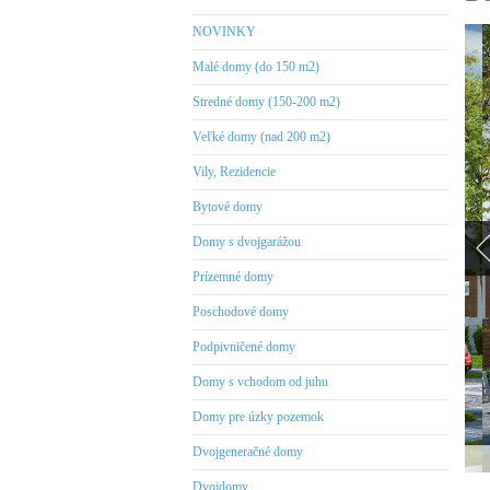
NOVINKY
Malé domy (do 150 m2)
Stredné domy (150-200 m2)
Veľké domy (nad 200 m2)
Vily, Rezidencie
Bytové domy
Domy s dvojgarážou
Prízemné domy
Poschodové domy
Podpivničené domy
Domy s vchodom od juhu
Domy pre úzky pozemok
Dvojgeneračné domy
Dvojdomy