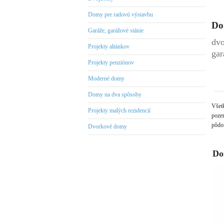
Domy pre radovú výstavbu
Do
Garáže, garážové stánie
dvo
Projekty altánkov
gar
Projekty penziónov
Moderné domy
Domy na dva spôsoby
Všet
Projekty malých rezidencií
pozem
pôdor
Dvorkové domy
Do