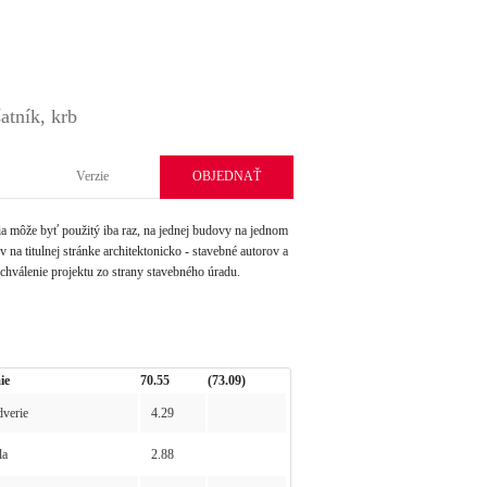
atník, krb
Verzie
OBJEDNAŤ
môže byť použitý iba raz, na jednej budovy na jednom
na titulnej stránke architektonicko - stavebné autorov a
schválenie projektu zo strany stavebného úradu.
ie
70.55
(73.09)
verie
4.29
la
2.88