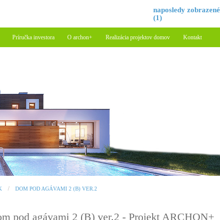
naposledy zobrazen
(1)
Príručka investora
O archon+
Realizácia projektov domov
Kontakt
K
DOM POD AGÁVAMI 2 (B) VER.2
m pod agávami 2 (B) ver.2 - Projekt ARCHON+