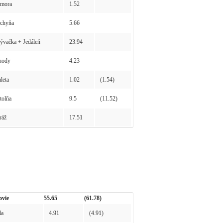
mora
1.52
chyňa
5.66
vačka + Jedáleň
23.94
hody
4.23
leta
1.02
(1.54)
olňa
9.5
(11.52)
ráž
17.51
ovie
55.65
(61.78)
la
4.91
(4.91)