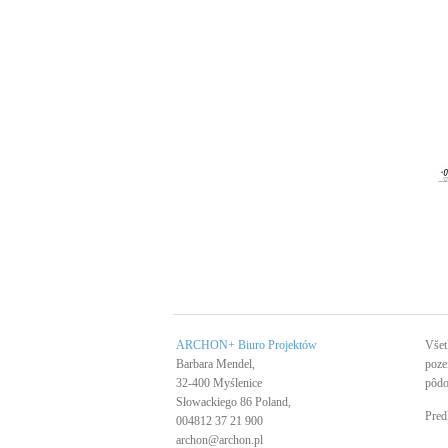
ARCHON+ Biuro Projektów
Všet
Barbara Mendel,
poze
32-400 Myślenice
pôdo
Słowackiego 86 Poland,
Pred
004812 37 21 900
archon@archon.pl