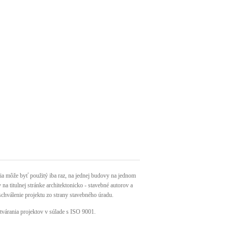
môže byť použitý iba raz, na jednej budovy na jednom
a titulnej stránke architektonicko - stavebné autorov a
schválenie projektu zo strany stavebného úradu.
tvárania projektov v súlade s ISO 9001.