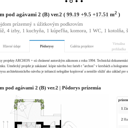
2
m pod agávami 2 (B) ver.2 (
99.19
+9.5
+17.51
m
)
jdom prízemný s úžitkovým podkrovím
áž, 4 izby, 1 kuchyňa, 1 kúpeľňa, komora, 1 WC, 1 kotolňa, š
Virtuálna
Hlavné údaje
Pôdorysy
Galéria projektov
prehliadka
ky projekty ARCHON + sú chránené autorským zákonom z roku 1994. Technická dokumentácia 
ku. Umelecký projekt je zakázané. kópie návrhu bez farieb t "archon" v kresbách a hologramov 
ysu architektonického návrhu je inštancií nelegálne kopírovať a nemôže slúžiť ako základ pre 
m pod agávami 2 (B) ver.2 | Pôdorys prízemia
prízem
1
Zád
2
Ha