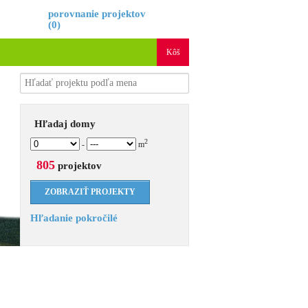
é
porovnanie projektov
(
0
)
Kôš
Hľadaj domy
2
-
m
805
projektov
Hľadanie pokročilé