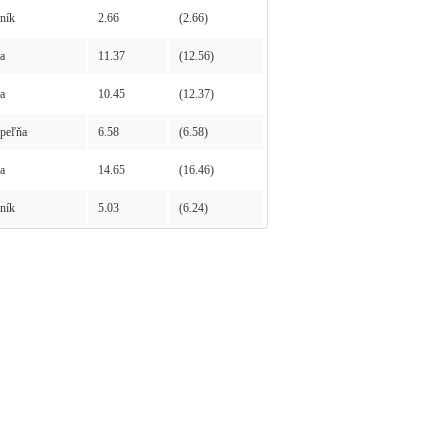
ník
2.66
(2.66)
a
11.37
(12.56)
a
10.45
(12.37)
peľňa
6.58
(6.58)
a
14.65
(16.46)
ník
5.03
(6.24)