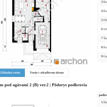
3
Ko
4
Ku
5
Obý
6
Sc
7
Toa
8
Kot
9
Ga
Základná verzia
Verzia v zrkadlovom obraze
m pod agávami 2 (B) ver.2 | Pôdorys podkrovia
podkr
1
Ha