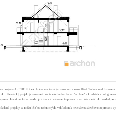
ky projekty ARCHON + sú chránené autorským zákonom z roku 1994. Technická dokumentácia 
mku. Umelecký projekt je zakázané. kópie návrhu bez farieb "archon" v kresbách a hologramov n
rysu architektonického návrhu je inštancií nelegálne kopírovať a nemôže slúžiť ako základ pre 
kladané projekty sa môžu líšiť od technických, vzhľadom k neustálemu zlepšovaniu procesu vy