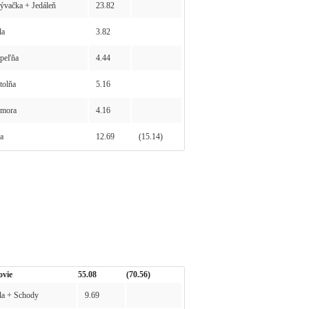
vačka + Jedáleň
23.82
la
3.82
peľňa
4.44
olňa
5.16
mora
4.16
a
12.69
(15.14)
ovie
55.08
(70.56)
a + Schody
9.69