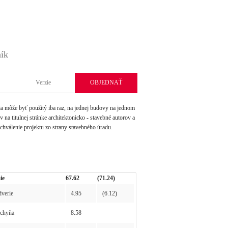
ník
Verzie
OBJEDNAŤ
môže byť použitý iba raz, na jednej budovy na jednom
na titulnej stránke architektonicko - stavebné autorov a
schválenie projektu zo strany stavebného úradu.
ie
67.62
(71.24)
verie
4.95
(6.12)
chyňa
8.58