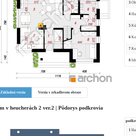
3
Obý
4
Ha
5
Kú
6
Kot
7
Ko
8
Izb
Základná verzia
Verzia v zrkadlovom obraze
m v heucherách 2 ver.2 | Pôdorys podkrovia
podkr
1
Hal