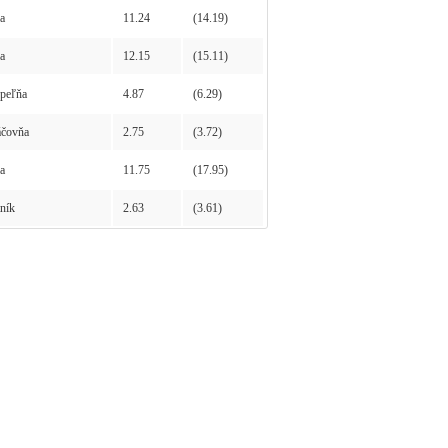
a
11.24
(14.19)
a
12.15
(15.11)
peľňa
4.87
(6.29)
čovňa
2.75
(3.72)
a
11.75
(17.95)
ník
2.63
(3.61)