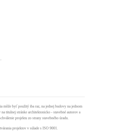
môže byť použitý iba raz, na jednej budovy na jednom
a titulnej stránke architektonicko - stavebné autorov a
schválenie projektu zo strany stavebného úradu.
tvárania projektov v súlade s ISO 9001.