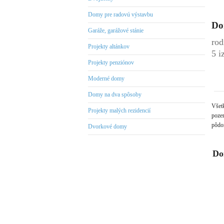
Domy pre radovú výstavbu
Do
Garáže, garážové stánie
rod
Projekty altánkov
5 i
Projekty penziónov
Moderné domy
Domy na dva spôsoby
Všet
Projekty malých rezidencií
pozem
pôdor
Dvorkové domy
Do