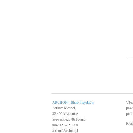
ARCHON+ Biuro Projektów
Všet
Barbara Mendel,
poze
32-400 Myślenice
pôdo
Słowackiego 86 Poland,
Pred
004812 37 21 900
archon@archon.pl