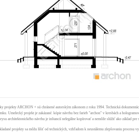
ky projekty ARCHON + sú chránené autorským zákonom z roku 1994. Technická dokumentácia 
mku. Umelecký projekt je zakázané. kópie návrhu bez farieb "archon" v kresbách a hologramov n
rysu architektonického návrhu je inštancií nelegálne kopírovať a nemôže slúžiť ako základ pre 
kladané projekty sa môžu líšiť od technických, vzhľadom k neustálemu zlepšovaniu procesu vy