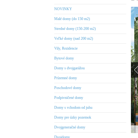
NOVINKY
Malé domy (do 150 m2)
Stredné domy (150-200 m2)
Veľké domy (nad 200 m2)
Vily, Rezidencie
Bytové domy
Domy s dvojgarážou
Prízemné domy
Poschodové domy
Podpivničené domy
Domy s vchodom od juhu
Domy pre úzky pozemok
Dvojgeneračné domy
Dvojdomy