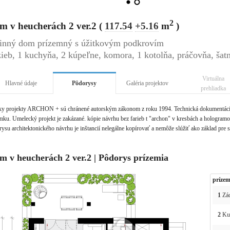
2
m v heucherách 2 ver.2 (
117.54
+5.16
m
)
inný dom prízemný s úžitkovým podkrovím
zieb, 1 kuchyňa, 2 kúpeľne, komora, 1 kotolňa, práčovňa, šat
Virtuálna
Hlavné údaje
Pôdorysy
Galéria projektov
prehliadka
ky projekty ARCHON + sú chránené autorským zákonom z roku 1994. Technická dokumentácia 
ku. Umelecký projekt je zakázané. kópie návrhu bez farieb t "archon" v kresbách a hologramov 
ysu architektonického návrhu je inštancií nelegálne kopírovať a nemôže slúžiť ako základ pre 
m v heucherách 2 ver.2 | Pôdorys prízemia
prízem
1
Zád
2
Ku