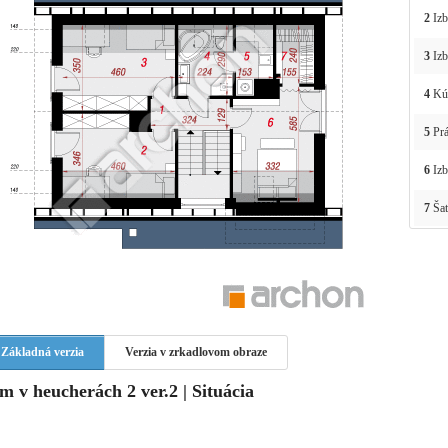
2
Izb
3
Izb
4
Kú
5
Prá
6
Izb
7
Šat
Základná verzia
Verzia v zrkadlovom obraze
m v heucherách 2 ver.2 | Situácia