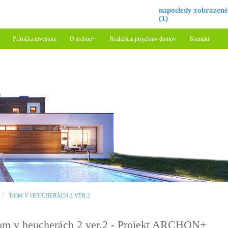
naposledy zobrazen
(1)
Príručka investora
O archon+
Realizácia projektov domov
Kontakt
DOM V HEUCHERÁCH 2 VER.2
m v heucherách 2 ver.2 - Projekt ARCHON+