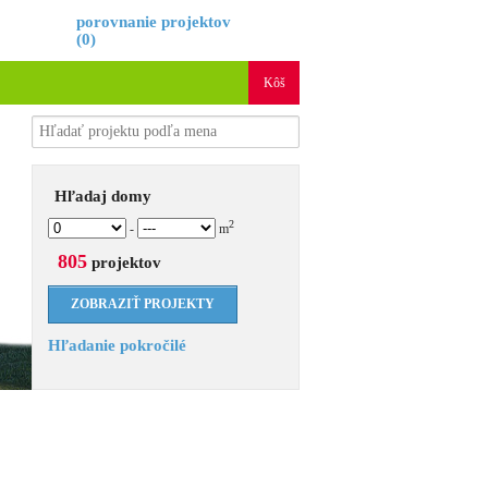
é
porovnanie projektov
(
0
)
Kôš
Hľadaj domy
2
-
m
805
projektov
Hľadanie pokročilé