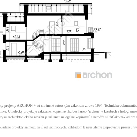
ky projekty ARCHON + sú chránené autorským zákonom z roku 1994. Technická dokumentácia 
mku. Umelecký projekt je zakázané. kópie návrhu bez farieb "archon" v kresbách a hologramov n
rysu architektonického návrhu je inštancií nelegálne kopírovať a nemôže slúžiť ako základ pre 
kladané projekty sa môžu líšiť od technických, vzhľadom k neustálemu zlepšovaniu procesu vy