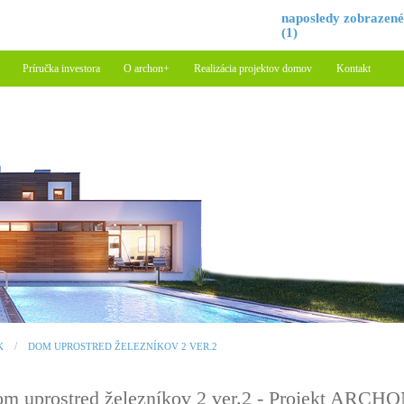
naposledy zobrazen
(1)
Príručka investora
O archon+
Realizácia projektov domov
Kontakt
K
DOM UPROSTRED ŽELEZNÍKOV 2 VER.2
m uprostred železníkov 2 ver.2 - Projekt ARCH