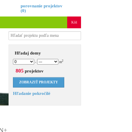
é
porovnanie projektov
(
0
)
Kôš
Hľadaj domy
2
-
m
805
projektov
Hľadanie pokročilé
ON+