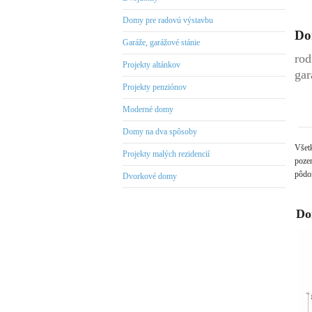
Domy pre radovú výstavbu
Dom
Garáže, garážové stánie
rod
Projekty altánkov
gar
Projekty penziónov
Moderné domy
Domy na dva spôsoby
Všet
Projekty malých rezidencií
pozem
pôdor
Dvorkové domy
Do