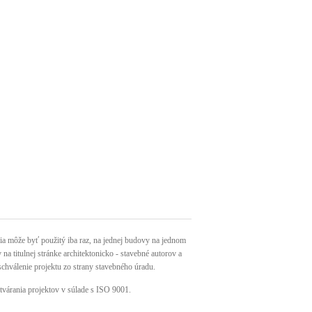
môže byť použitý iba raz, na jednej budovy na jednom
a titulnej stránke architektonicko - stavebné autorov a
schválenie projektu zo strany stavebného úradu.
tvárania projektov v súlade s ISO 9001.