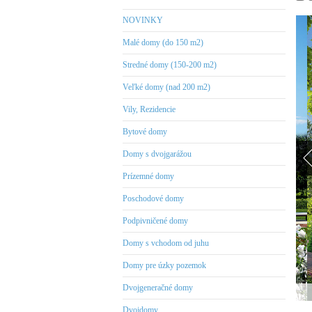
NOVINKY
Malé domy (do 150 m2)
Stredné domy (150-200 m2)
Veľké domy (nad 200 m2)
Vily, Rezidencie
Bytové domy
Domy s dvojgarážou
Prízemné domy
Poschodové domy
Podpivničené domy
Domy s vchodom od juhu
Domy pre úzky pozemok
Dvojgeneračné domy
Dvojdomy