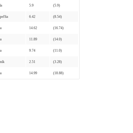
la
5.9
(5.9)
peľňa
6.42
(8.54)
a
14.62
(16.74)
a
11.89
(14.0)
a
9.74
(11.0)
ník
2.51
(3.28)
a
14.99
(18.88)