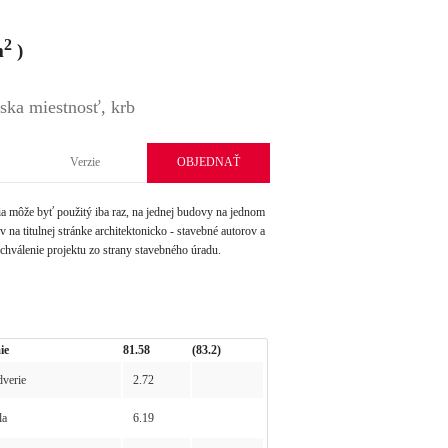
2
m
)
rska miestnosť, krb
Verzie
OBJEDNAŤ
môže byť použitý iba raz, na jednej budovy na jednom
na titulnej stránke architektonicko - stavebné autorov a
schválenie projektu zo strany stavebného úradu.
ie
81.58
(83.2)
verie
2.72
la
6.19