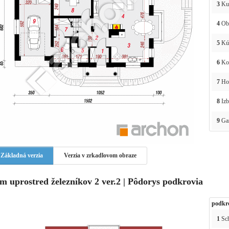
3
Ku
4
Ob
5
Kú
6
Kot
7
Hos
8
Izb
9
Ga
Základná verzia
Verzia v zrkadlovom obraze
m uprostred železníkov 2 ver.2 | Pôdorys podkrovia
podkr
1
Sc