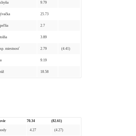
chyňa
9.79
ývačka
25.73
peľňa
2.7
olňa
3.89
p. miestnosť
2.79
(4.41)
a
9.19
ráž
18.58
ovie
70.34
(82.61)
hody
4.27
(4.27)