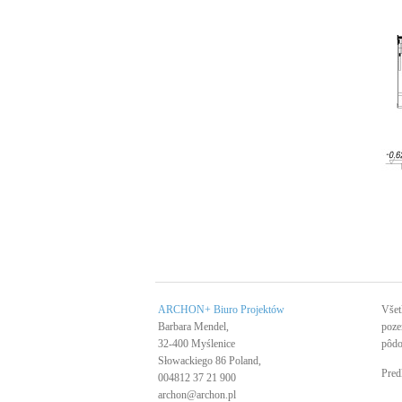
ARCHON+ Biuro Projektów
Všet
Barbara Mendel,
poze
32-400 Myślenice
pôdo
Słowackiego 86 Poland,
Pred
004812 37 21 900
archon@archon.pl