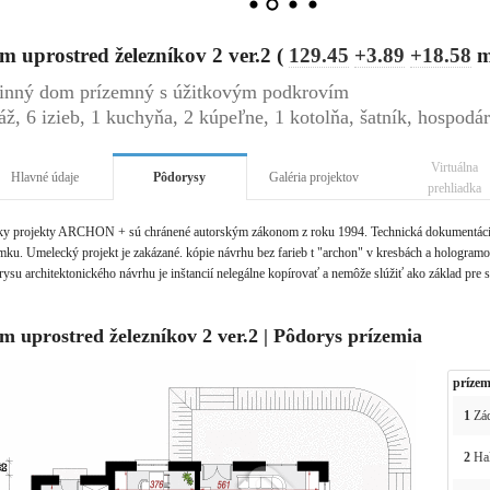
 uprostred železníkov 2 ver.2 (
129.45
+3.89
+18.58
inný dom prízemný s úžitkovým podkrovím
áž, 6 izieb, 1 kuchyňa, 2 kúpeľne, 1 kotolňa, šatník, hospodá
Virtuálna
Hlavné údaje
Pôdorysy
Galéria projektov
prehliadka
ky projekty ARCHON + sú chránené autorským zákonom z roku 1994. Technická dokumentácia 
ku. Umelecký projekt je zakázané. kópie návrhu bez farieb t "archon" v kresbách a hologramov 
ysu architektonického návrhu je inštancií nelegálne kopírovať a nemôže slúžiť ako základ pre 
m uprostred železníkov 2 ver.2 | Pôdorys prízemia
prízem
1
Zád
2
Ha