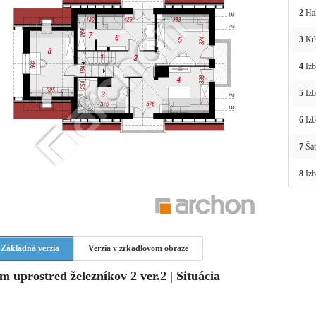
2
Ha
3
Kú
4
Izb
5
Izb
6
Izb
7
Šat
8
Izb
Základná verzia
Verzia v zrkadlovom obraze
m uprostred železníkov 2 ver.2 | Situácia