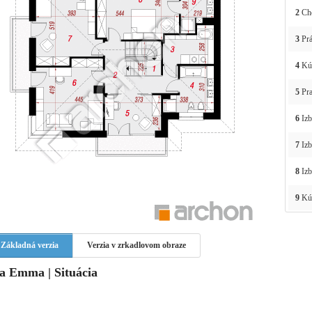
2
Ch
3
Prá
4
Kú
5
Pra
6
Izb
7
Izb
8
Izb
9
Kú
Základná verzia
Verzia v zrkadlovom obraze
la Emma | Situácia