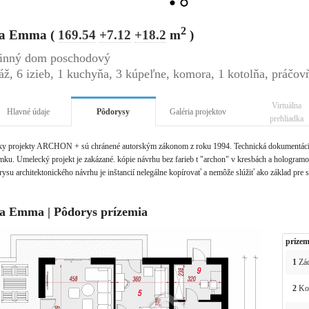
2
la Emma (
169.54
+7.12
+18.2
m
)
inný dom poschodový
áž, 6 izieb, 1 kuchyňa, 3 kúpeľne, komora, 1 kotolňa, práčov
Virtuálna
Hlavné údaje
Pôdorysy
Galéria projektov
prehliadka
ky projekty ARCHON + sú chránené autorským zákonom z roku 1994. Technická dokumentácia 
ku. Umelecký projekt je zakázané. kópie návrhu bez farieb t "archon" v kresbách a hologramov 
ysu architektonického návrhu je inštancií nelegálne kopírovať a nemôže slúžiť ako základ pre 
la Emma | Pôdorys prízemia
prízem
1
Zád
2
Ko