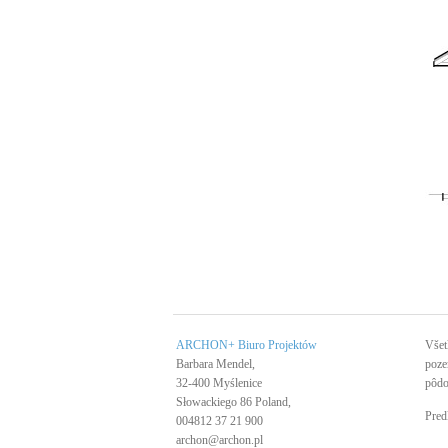
ARCHON+ Biuro Projektów
Všet
Barbara Mendel,
poze
32-400 Myślenice
pôdo
Słowackiego 86 Poland,
Pred
004812 37 21 900
archon@archon.pl