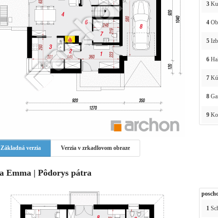
3
Ku
4
Ob
5
Izb
6
Ha
7
Kú
8
Ga
9
Kot
Základná verzia
Verzia v zrkadlovom obraze
la Emma | Pôdorys pátra
poscho
1
Sc