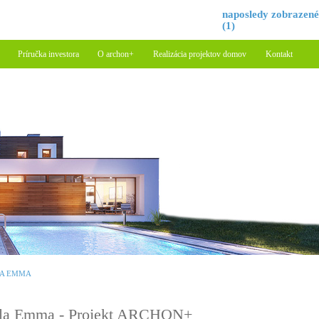
naposledy zobrazen
(1)
Príručka investora
O archon+
Realizácia projektov domov
Kontakt
LA EMMA
la Emma - Projekt ARCHON+