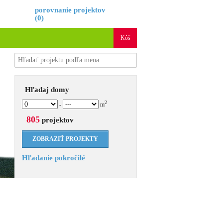
é
porovnanie projektov
(
0
)
Kôš
Hľadaj domy
2
-
m
805
projektov
Hľadanie pokročilé