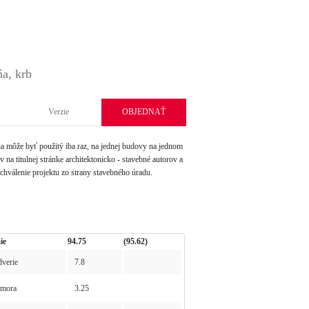
ňa, krb
Verzie
OBJEDNAŤ
môže byť použitý iba raz, na jednej budovy na jednom
na titulnej stránke architektonicko - stavebné autorov a
schválenie projektu zo strany stavebného úradu.
ie
94.75
(95.62)
verie
7.8
mora
3.25