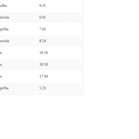
odba
9.31
čovňa
6.91
peľňa
7.92
covňa
8.54
a
19.19
a
19.59
a
17.94
peľňa
5.33