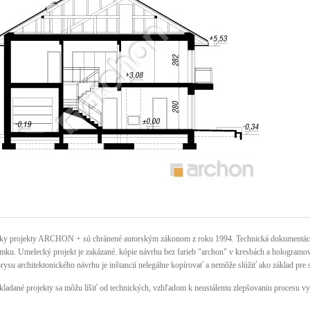
ky projekty ARCHON + sú chránené autorským zákonom z roku 1994. Technická dokumentácia 
mku. Umelecký projekt je zakázané. kópie návrhu bez farieb "archon" v kresbách a hologramov n
rysu architektonického návrhu je inštancií nelegálne kopírovať a nemôže slúžiť ako základ pre 
kladané projekty sa môžu líšiť od technických, vzhľadom k neustálemu zlepšovaniu procesu vy