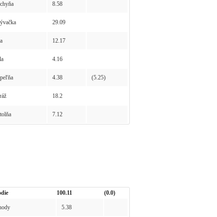
chyňa
8.58
ývačka
29.09
a
12.17
la
4.16
peľňa
4.38
(5.25)
ráž
18.2
olňa
7.12
die
100.11
(0.0)
hody
5.38