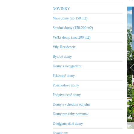
NOVINKY
Malé domy (do 150 m2)
Stredné domy (150-200 m2)
Veľké domy (nad 200 m2)
Vily, Rezidencie
Bytové domy
Domy s dvojgarážou
Prízemné domy
Poschodové domy
Podpivničené domy
Domy s vchodom od juhu
Domy pre úzky pozemok
Dvojgeneračné domy
Dvojdomy