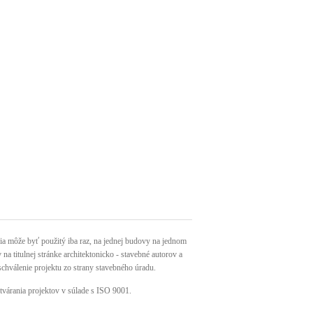
môže byť použitý iba raz, na jednej budovy na jednom
a titulnej stránke architektonicko - stavebné autorov a
schválenie projektu zo strany stavebného úradu.
tvárania projektov v súlade s ISO 9001.