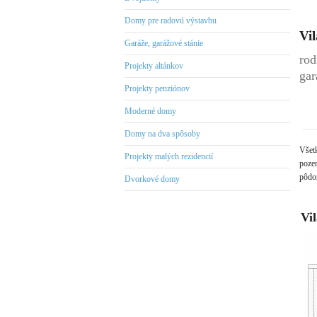
Domy pre radovú výstavbu
Vi
Garáže, garážové stánie
rod
Projekty altánkov
gar
Projekty penziónov
Moderné domy
Domy na dva spôsoby
Všet
Projekty malých rezidencií
pozem
pôdor
Dvorkové domy
Vi