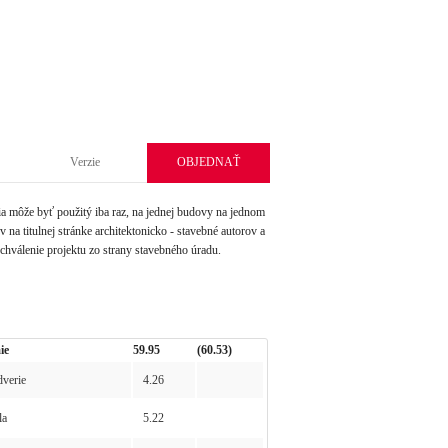
Verzie
OBJEDNAŤ
môže byť použitý iba raz, na jednej budovy na jednom
na titulnej stránke architektonicko - stavebné autorov a
schválenie projektu zo strany stavebného úradu.
ie
59.95
(60.53)
verie
4.26
la
5.22