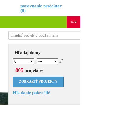
é
porovnanie projektov
(
0
)
Kôš
Hľadaj domy
2
-
m
805
projektov
Hľadanie pokročilé