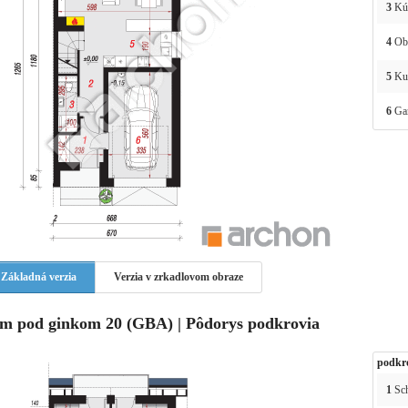
3
Kú
4
Obý
5
Ku
6
Ga
Základná verzia
Verzia v zrkadlovom obraze
m pod ginkom 20 (GBA) | Pôdorys podkrovia
podkr
1
Sc