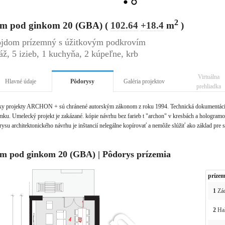
2
m pod ginkom 20 (GBA) (
102.64
+18.4
m
)
jdom prízemný s úžitkovým podkrovím
áž, 5 izieb, 1 kuchyňa, 2 kúpeľne, krb
Virtuálna
Hlavné údaje
Pôdorysy
Galéria projektov
prehliadka
ky projekty ARCHON + sú chránené autorským zákonom z roku 1994. Technická dokumentácia 
ku. Umelecký projekt je zakázané. kópie návrhu bez farieb t "archon" v kresbách a hologramov 
ysu architektonického návrhu je inštancií nelegálne kopírovať a nemôže slúžiť ako základ pre 
m pod ginkom 20 (GBA) | Pôdorys prízemia
prízem
1
Zád
2
Ha