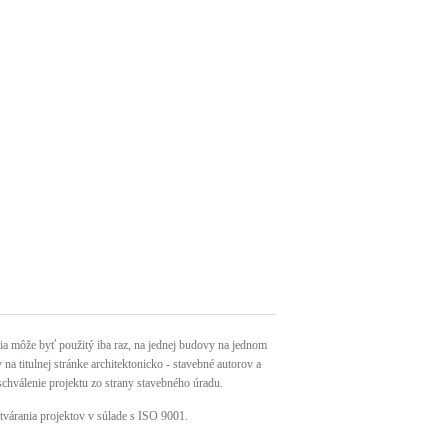
môže byť použitý iba raz, na jednej budovy na jednom
a titulnej stránke architektonicko - stavebné autorov a
schválenie projektu zo strany stavebného úradu.
tvárania projektov v súlade s ISO 9001.