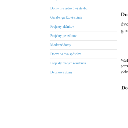
Domy pre radovú výstavbu
Do
Garáže, garážové stánie
dvo
Projekty altánkov
gar
Projekty penziónov
Moderné domy
Domy na dva spôsoby
Všet
Projekty malých rezidencií
pozem
pôdor
Dvorkové domy
Do