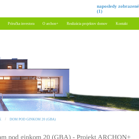
naposledy zobrazen
(1)
Príručka investora
O archon+
Realizácia projektov domov
Kontakt
K
DOM POD GINKOM 20 (GBA)
m pod ginkom 20 (GBA) - Projekt ARCHON+