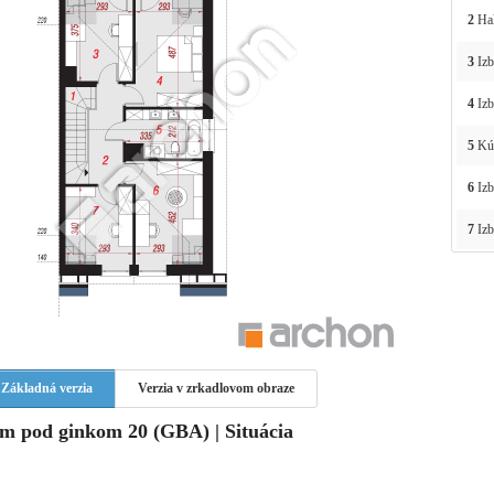
2
Ha
3
Izb
4
Izb
5
Kú
6
Izb
7
Izb
Základná verzia
Verzia v zrkadlovom obraze
m pod ginkom 20 (GBA) | Situácia