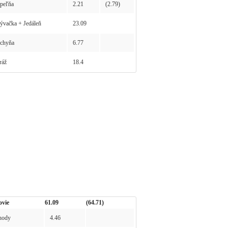
peľňa
2.21
(2.79)
vačka + Jedáleň
23.09
chyňa
6.77
ráž
18.4
ovie
61.09
(64.71)
hody
4.46