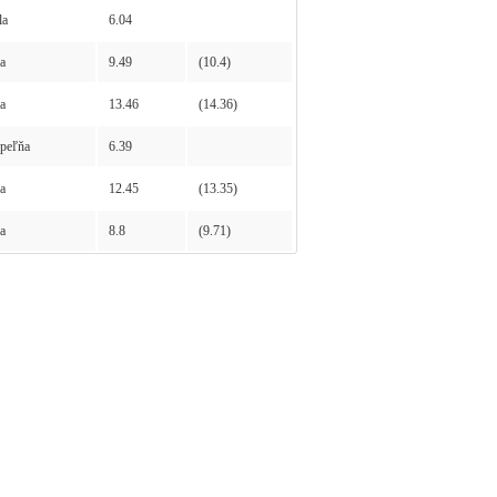
la
6.04
a
9.49
(10.4)
a
13.46
(14.36)
peľňa
6.39
a
12.45
(13.35)
a
8.8
(9.71)