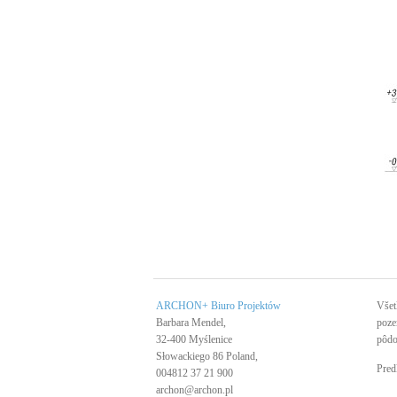
ARCHON+ Biuro Projektów
Všet
Barbara Mendel,
poze
32-400 Myślenice
pôdo
Słowackiego 86 Poland,
Pred
004812 37 21 900
archon@archon.pl