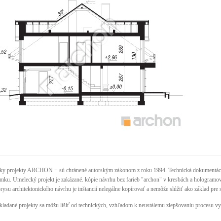
ky projekty ARCHON + sú chránené autorským zákonom z roku 1994. Technická dokumentácia 
mku. Umelecký projekt je zakázané. kópie návrhu bez farieb "archon" v kresbách a hologramov n
rysu architektonického návrhu je inštancií nelegálne kopírovať a nemôže slúžiť ako základ pre 
kladané projekty sa môžu líšiť od technických, vzhľadom k neustálemu zlepšovaniu procesu vy