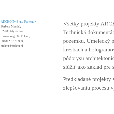
ARCHON+ Biuro Projektów
Všetky projekty ARC
Barbara Mendel,
Technická dokumentáci
32-400 Myślenice
Słowackiego 86 Poland,
pozemku. Umelecký pro
004812 37 21 900
archon@archon.pl
kresbách a hologramov 
pôdorysu architektoni
slúžiť ako základ pre 
Predkladané projekty 
zlepšovaniu procesu v