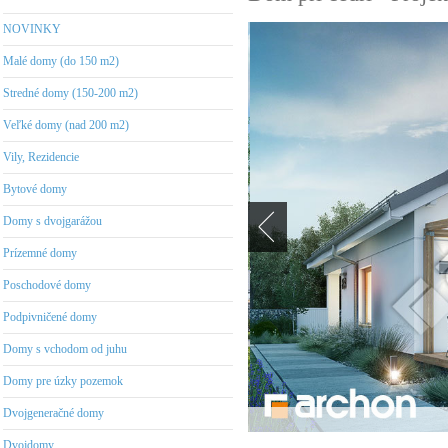
NOVINKY
Malé domy (do 150 m2)
Stredné domy (150-200 m2)
Veľké domy (nad 200 m2)
Vily, Rezidencie
Bytové domy
Domy s dvojgarážou
Prízemné domy
Poschodové domy
Podpivničené domy
Domy s vchodom od juhu
Domy pre úzky pozemok
Dvojgeneračné domy
Dvojdomy