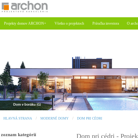
Projekty domov ARCHON+
Všetko o projektoch
Príručka investora
O arch
HLAVNÁ STRANA
MODERNÉ DOMY
DOM PRI CÉDRI
zoznam kategórií
Dom pri cédri - Pro