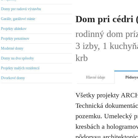
Domy pre radovú výstavbu
Dom pri cédri 
Garáže, garážové stánie
Projekty altánkov
rodinný dom pr
Projekty penziónov
3 izby, 1 kuchyň
Moderné domy
krb
Domy na dva spôsoby
Projekty malých rezidencií
Hlavné údaje
Pôdory
Dvorkové domy
Všetky projekty ARCH
Technická dokumentáci
pozemku. Umelecký pro
kresbách a hologramov 
pôdorysu architektonic