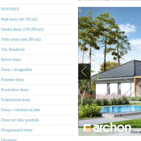
NOVINKY
Malé domy (do 150 m2)
Stredné domy (150-200 m2)
Veľké domy (nad 200 m2)
Vily, Rezidencie
Bytové domy
Domy s dvojgarážou
Prízemné domy
Poschodové domy
Podpivničené domy
Domy s vchodom od juhu
Domy pre úzky pozemok
Dvojgeneračné domy
Dom me
Dvojdomy