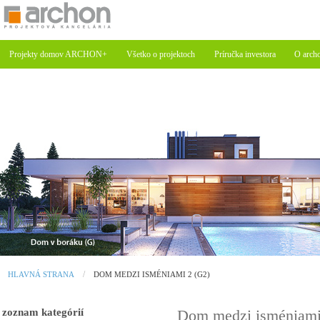
Projekty domov ARCHON+
Všetko o projektoch
Príručka investora
O arch
HLAVNÁ STRANA
DOM MEDZI ISMÉNIAMI 2 (G2)
zoznam kategórií
Dom medzi isméniami