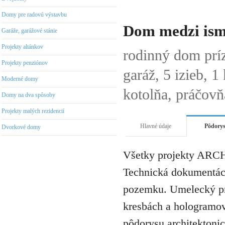
Domy pre radovú výstavbu
Dom medzi ism
Garáže, garážové stánie
Projekty altánkov
rodinný dom pr
Projekty penziónov
garáž, 5 izieb, 
Moderné domy
kotolňa, práčovň
Domy na dva spôsoby
Projekty malých rezidencií
Hlavné údaje
Pôdory
Dvorkové domy
Všetky projekty ARCH
Technická dokumentáci
pozemku. Umelecký pro
kresbách a hologramov 
pôdorysu architektonic