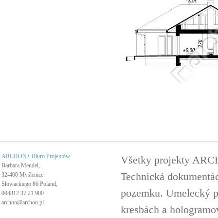
ARCHON+ Biuro Projektów
Všetky projekty ARC
Barbara Mendel,
Technická dokumentáci
32-400 Myślenice
Słowackiego 86 Poland,
pozemku. Umelecký pro
004812 37 21 900
archon@archon.pl
kresbách a hologramov 