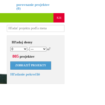
é
porovnanie projektov
(
0
)
Kôš
Hľadaj domy
2
-
m
805
projektov
Hľadanie pokročilé