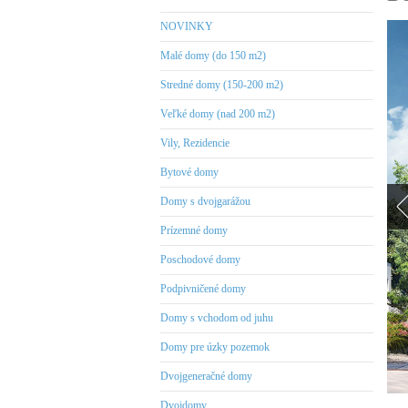
NOVINKY
Malé domy (do 150 m2)
Stredné domy (150-200 m2)
Veľké domy (nad 200 m2)
Vily, Rezidencie
Bytové domy
Domy s dvojgarážou
Prízemné domy
Poschodové domy
Podpivničené domy
Domy s vchodom od juhu
Domy pre úzky pozemok
Dvojgeneračné domy
Dvojdomy