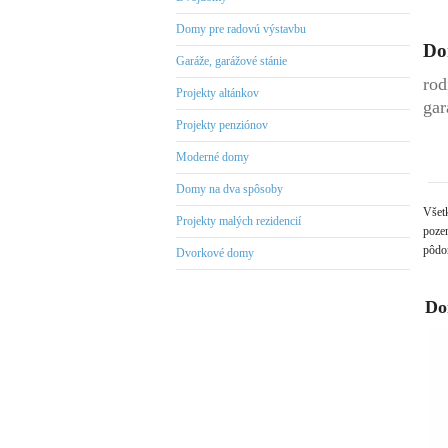
Domy pre radovú výstavbu
Do
Garáže, garážové stánie
rod
Projekty altánkov
gar
Projekty penziónov
Moderné domy
Domy na dva spôsoby
Všet
Projekty malých rezidencií
pozem
pôdor
Dvorkové domy
Do