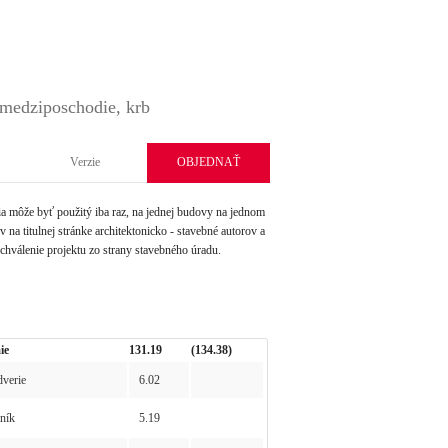
, medziposchodie, krb
Verzie
OBJEDNAŤ
môže byť použitý iba raz, na jednej budovy na jednom
na titulnej stránke architektonicko - stavebné autorov a
schválenie projektu zo strany stavebného úradu.
ie
131.19
(134.38)
verie
6.02
ník
5.19