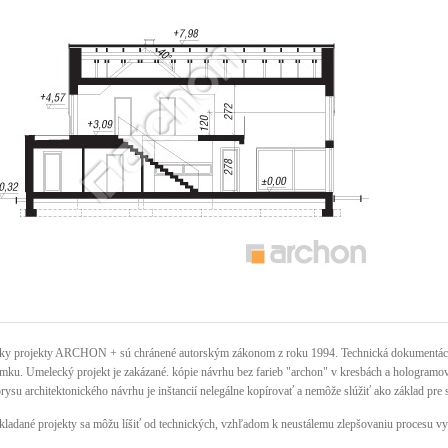
ky projekty ARCHON + sú chránené autorským zákonom z roku 1994. Technická dokumentácia 
mku. Umelecký projekt je zakázané. kópie návrhu bez farieb "archon" v kresbách a hologramov n
rysu architektonického návrhu je inštancií nelegálne kopírovať a nemôže slúžiť ako základ pre 
kladané projekty sa môžu líšiť od technických, vzhľadom k neustálemu zlepšovaniu procesu vy