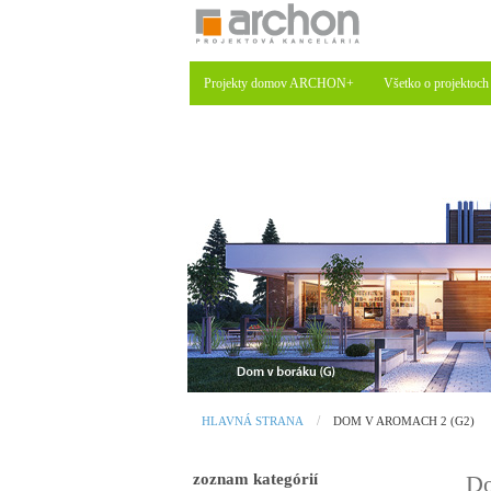
Projekty domov ARCHON+
Všetko o projektoch
HLAVNÁ STRANA
DOM V AROMACH 2 (G2)
zoznam kategórií
Do