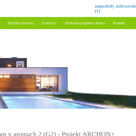
naposledy zobrazen
(1)
Príručka investora
O archon+
Realizácia projektov domov
Kontakt
m v aromach 2 (G2) - Projekt ARCHON+