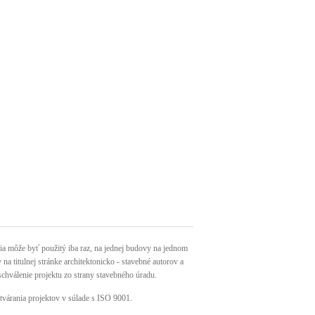
môže byť použitý iba raz, na jednej budovy na jednom
a titulnej stránke architektonicko - stavebné autorov a
schválenie projektu zo strany stavebného úradu.
tvárania projektov v súlade s ISO 9001.