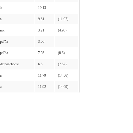
la
10.13
a
9.61
(11.97)
ník
3.21
(4.96)
peľňa
3.66
peľňa
7.03
(8.8)
ziposchodie
6.5
(7.57)
a
11.79
(14.56)
a
11.92
(14.69)