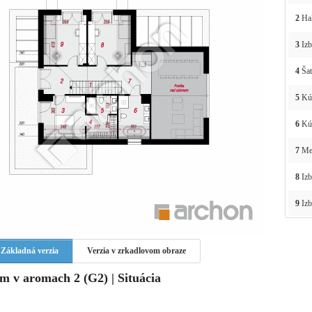
2
Ha
3
Izb
4
Šat
5
Kú
6
Kú
7
Med
8
Izb
9
Izb
Základná verzia
Verzia v zrkadlovom obraze
m v aromach 2 (G2) | Situácia