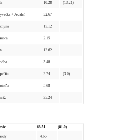
la
10.28
(13.21)
vačka + Jedáleň
32.67
chyňa
15.12
mora
2.15
a
12.62
odba
3.48
peľňa
2.74
(3.0)
tolňa
5.68
ráž
35.24
ovie
68.51
(81.0)
hody
4.66