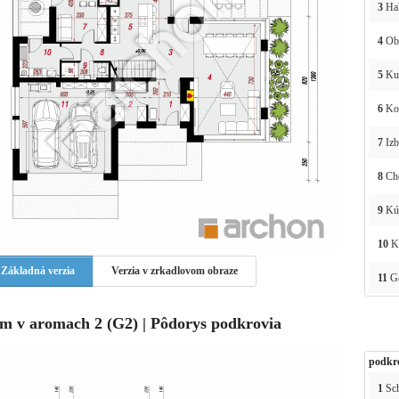
3
Ha
4
Obý
5
Ku
6
Ko
7
Izb
8
Ch
9
Kú
10
Ko
Základná verzia
Verzia v zrkadlovom obraze
11
Ga
m v aromach 2 (G2) | Pôdorys podkrovia
podkr
1
Sc