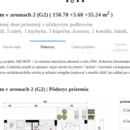
2
m v aromach 2 (G2) (
158.78
+5.68
+35.24
m
)
inný dom prízemný s úžitkovým podkrovím
áž, 5 izieb, 1 kuchyňa, 3 kúpeľne, komora, 1 kotolňa, šatník
Virtuálna
Hlavné údaje
Pôdorysy
Galéria projektov
prehliadka
ky projekty ARCHON + sú chránené autorským zákonom z roku 1994. Technická dokumentácia 
ku. Umelecký projekt je zakázané. kópie návrhu bez farieb t "archon" v kresbách a hologramov 
ysu architektonického návrhu je inštancií nelegálne kopírovať a nemôže slúžiť ako základ pre 
m v aromach 2 (G2) | Pôdorys prízemia
prízem
1
Zád
2
Šat