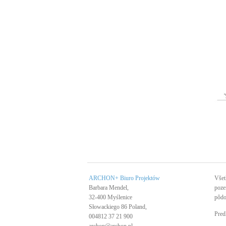
ARCHON+ Biuro Projektów
Všet
Barbara Mendel,
poze
32-400 Myślenice
pôdo
Słowackiego 86 Poland,
Pred
004812 37 21 900