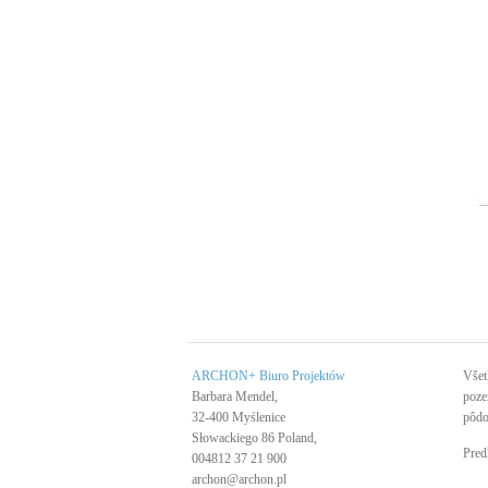
ARCHON+ Biuro Projektów
Všet
Barbara Mendel,
poze
32-400 Myślenice
pôdo
Słowackiego 86 Poland,
Pred
004812 37 21 900
archon@archon.pl