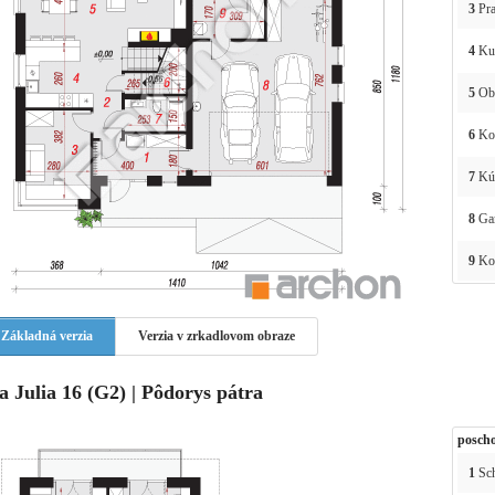
3
Pra
4
Ku
5
Obý
6
Ko
7
Kú
8
Ga
9
Kot
Základná verzia
Verzia v zrkadlovom obraze
la Julia 16 (G2) | Pôdorys pátra
poscho
1
Sc