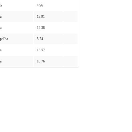
la
4.96
a
13.91
a
12.38
peľňa
5.74
a
13.57
a
10.76