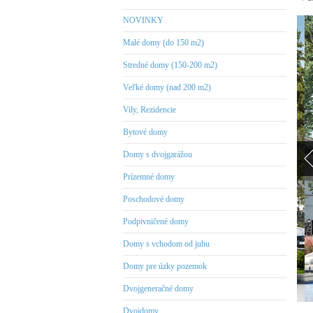
NOVINKY
Malé domy (do 150 m2)
Stredné domy (150-200 m2)
Veľké domy (nad 200 m2)
Vily, Rezidencie
Bytové domy
Domy s dvojgarážou
Prízemné domy
Poschodové domy
Podpivničené domy
Domy s vchodom od juhu
Domy pre úzky pozemok
Dvojgeneračné domy
Dvojdomy