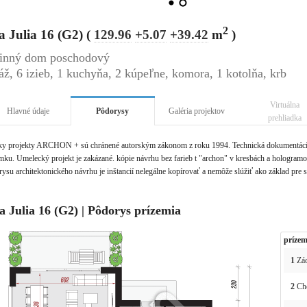
2
a Julia 16 (G2) (
129.96
+5.07
+39.42
m
)
inný dom poschodový
áž, 6 izieb, 1 kuchyňa, 2 kúpeľne, komora, 1 kotolňa, krb
Virtuálna
Hlavné údaje
Pôdorysy
Galéria projektov
prehliadka
ky projekty ARCHON + sú chránené autorským zákonom z roku 1994. Technická dokumentácia 
ku. Umelecký projekt je zakázané. kópie návrhu bez farieb t "archon" v kresbách a hologramov 
ysu architektonického návrhu je inštancií nelegálne kopírovať a nemôže slúžiť ako základ pre 
la Julia 16 (G2) | Pôdorys prízemia
prízem
1
Zád
2
Ch