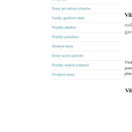
Domy pre radovú výstavbu
Vil
Garáže, garážové stánie
rod
Projekty altánkov
gar
Projekty penziónov
Moderné domy
Domy na dva spôsoby
Všet
Projekty malých rezidencií
pozem
pôdor
Dvorkové domy
Vi