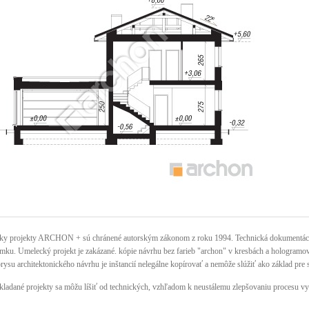
ky projekty ARCHON + sú chránené autorským zákonom z roku 1994. Technická dokumentácia 
mku. Umelecký projekt je zakázané. kópie návrhu bez farieb "archon" v kresbách a hologramov n
rysu architektonického návrhu je inštancií nelegálne kopírovať a nemôže slúžiť ako základ pre 
kladané projekty sa môžu líšiť od technických, vzhľadom k neustálemu zlepšovaniu procesu vy