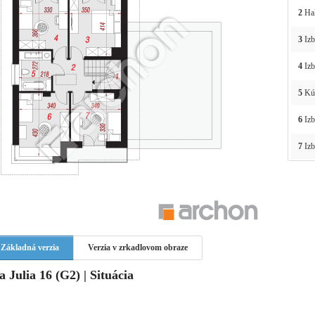
2
Ha
3
Izb
4
Izb
5
Kú
6
Izb
7
Izb
Základná verzia
Verzia v zrkadlovom obraze
a Julia 16 (G2) | Situácia