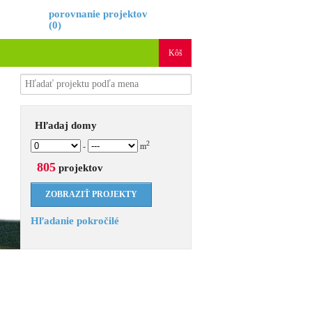
é
porovnanie projektov
(
0
)
Kôš
Hľadaj domy
2
-
m
805
projektov
Hľadanie pokročilé