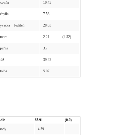
covňa
10.43
chyňa
7.53
vačka + Jedáleň
28.63
mora
2.21
(4.52)
peľňa
3.7
ráž
39.42
olňa
5.07
die
65.91
(0.0)
hody
4.59