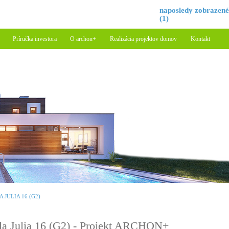
naposledy zobrazen
(1)
Príručka investora
O archon+
Realizácia projektov domov
Kontakt
A JULIA 16 (G2)
la Julia 16 (G2) - Projekt ARCHON+