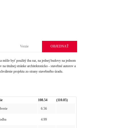
Verzie
OBJEDNAŤ
môže byť použitý iba raz, na jednej budovy na jednom
na titulnej stránke architektonicko - stavebné autorov a
schválenie projektu zo strany stavebného úradu.
ie
108.54
(110.85)
verie
6.56
odba
4.99