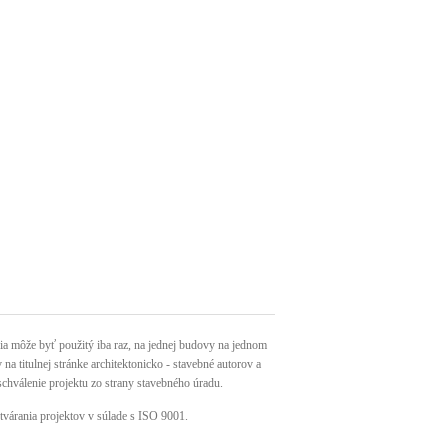
môže byť použitý iba raz, na jednej budovy na jednom
a titulnej stránke architektonicko - stavebné autorov a
schválenie projektu zo strany stavebného úradu.
tvárania projektov v súlade s ISO 9001.