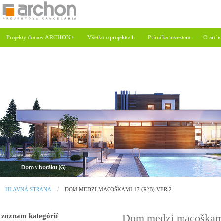
Projekty domov ARCHON+
Všetko o projektoch
Príručka investora
O arch
HLAVNÁ STRANA
DOM MEDZI MACOŠKAMI 17 (R2B) VER.2
zoznam kategórií
Dom medzi macoškami