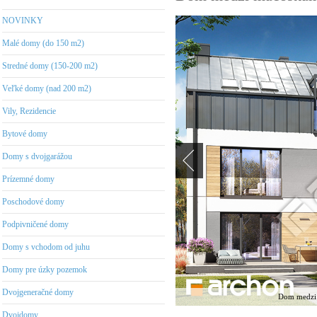
NOVINKY
Malé domy (do 150 m2)
Stredné domy (150-200 m2)
Veľké domy (nad 200 m2)
Vily, Rezidencie
Bytové domy
Domy s dvojgarážou
Prízemné domy
Poschodové domy
Podpivničené domy
Domy s vchodom od juhu
Domy pre úzky pozemok
Dvojgeneračné domy
Dom medzi 
Dvojdomy