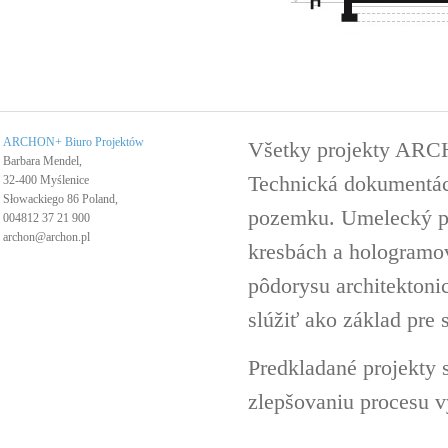
ARCHON+ Biuro Projektów
Všetky projekty ARC
Barbara Mendel,
Technická dokumentáci
32-400 Myślenice
Słowackiego 86 Poland,
pozemku. Umelecký pro
004812 37 21 900
archon@archon.pl
kresbách a hologramov 
pôdorysu architektoni
slúžiť ako základ pre 
Predkladané projekty 
zlepšovaniu procesu v