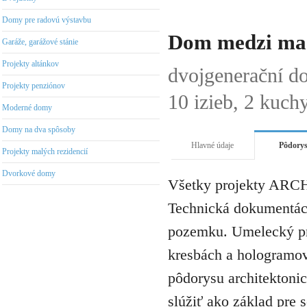
Domy pre radovú výstavbu
Dom medzi mac
Garáže, garážové stánie
Projekty altánkov
dvojgenerační d
Projekty penziónov
10 izieb, 2 kuch
Moderné domy
Domy na dva spôsoby
Hlavné údaje
Pôdory
Projekty malých rezidencií
Dvorkové domy
Všetky projekty ARCH
Technická dokumentáci
pozemku. Umelecký pro
kresbách a hologramov 
pôdorysu architektonic
slúžiť ako základ pre 