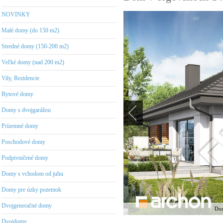
NOVINKY
Malé domy (do 150 m2)
Stredné domy (150-200 m2)
Veľké domy (nad 200 m2)
Vily, Rezidencie
Bytové domy
Domy s dvojgarážou
Prízemné domy
Poschodové domy
Podpivničené domy
Domy s vchodom od juhu
Domy pre úzky pozemok
Dvojgeneračné domy
Dom
Dvojdomy