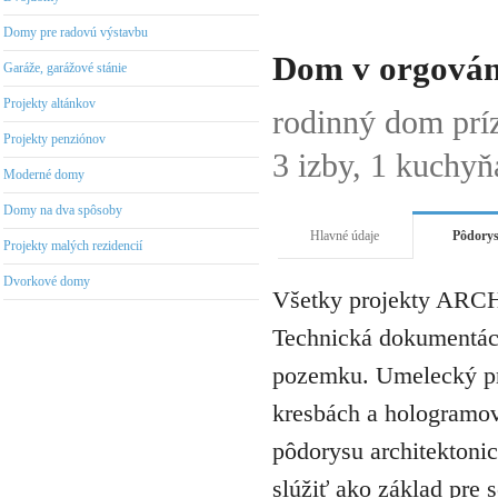
Domy pre radovú výstavbu
Dom v orgován
Garáže, garážové stánie
Projekty altánkov
rodinný dom pr
Projekty penziónov
3 izby, 1 kuchyňa
Moderné domy
Domy na dva spôsoby
Hlavné údaje
Pôdory
Projekty malých rezidencií
Dvorkové domy
Všetky projekty ARCH
Technická dokumentáci
pozemku. Umelecký pro
kresbách a hologramov 
pôdorysu architektonic
slúžiť ako základ pre 