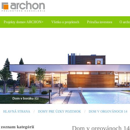
Projekty domov ARCHON+
Všetko o projektoch
Príručka investora
O arch
HLAVNÁ STRANA
DOMY PRE ÚZKY POZEMOK
DOM V ORGOVÁNOCH 14
zoznam kategórií
Dom v orgovánoch 1