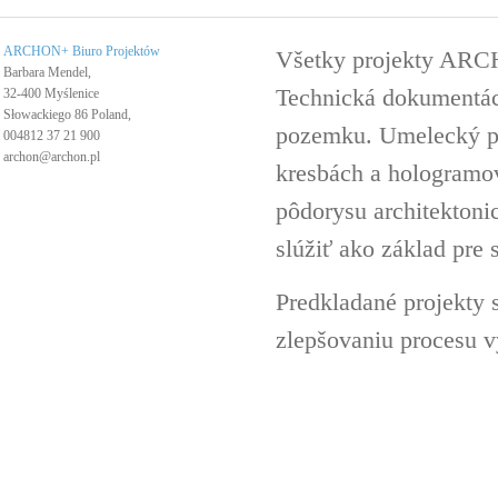
ARCHON+ Biuro Projektów
Všetky projekty ARC
Barbara Mendel,
Technická dokumentáci
32-400 Myślenice
Słowackiego 86 Poland,
pozemku. Umelecký pro
004812 37 21 900
archon@archon.pl
kresbách a hologramov 
pôdorysu architektoni
slúžiť ako základ pre 
Predkladané projekty 
zlepšovaniu procesu v