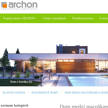
Projekty domov ARCHON+
Všetko o projektoch
Príručka investora
O arch
HLAVNÁ STRANA
POSCHODOVÉ DOMY
DOM MEDZI MACOŠKAMI 6 (R2BE
zoznam kategórií
Dom medzi macoškami