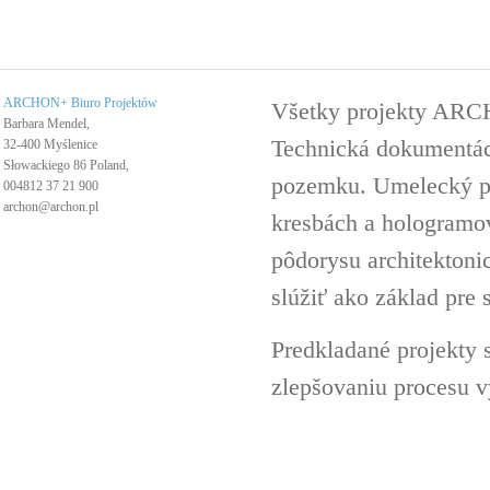
ARCHON+ Biuro Projektów
Všetky projekty ARC
Barbara Mendel,
Technická dokumentáci
32-400 Myślenice
Słowackiego 86 Poland,
pozemku. Umelecký pro
004812 37 21 900
archon@archon.pl
kresbách a hologramov 
pôdorysu architektoni
slúžiť ako základ pre 
Predkladané projekty 
zlepšovaniu procesu v