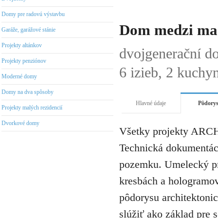
Domy pre radovú výstavbu
Dom medzi mac
Garáže, garážové stánie
Projekty altánkov
dvojgenerační d
Projekty penziónov
6 izieb, 2 kuchy
Moderné domy
Domy na dva spôsoby
Hlavné údaje
Pôdory
Projekty malých rezidencií
Dvorkové domy
Všetky projekty ARCH
Technická dokumentáci
pozemku. Umelecký pro
kresbách a hologramov 
pôdorysu architektonic
slúžiť ako základ pre 