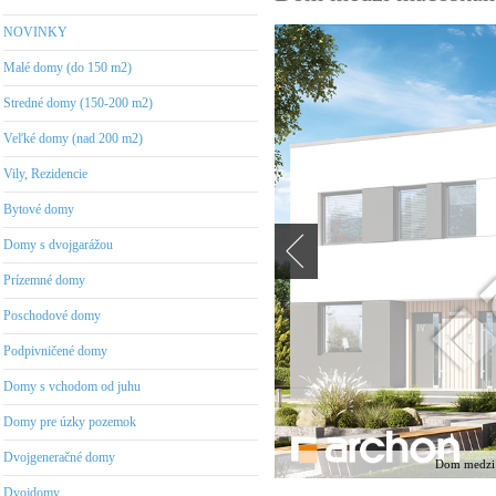
NOVINKY
Malé domy (do 150 m2)
Stredné domy (150-200 m2)
Veľké domy (nad 200 m2)
Vily, Rezidencie
Bytové domy
Domy s dvojgarážou
Prízemné domy
Poschodové domy
Podpivničené domy
Domy s vchodom od juhu
Domy pre úzky pozemok
Dvojgeneračné domy
Dom medzi m
Dvojdomy