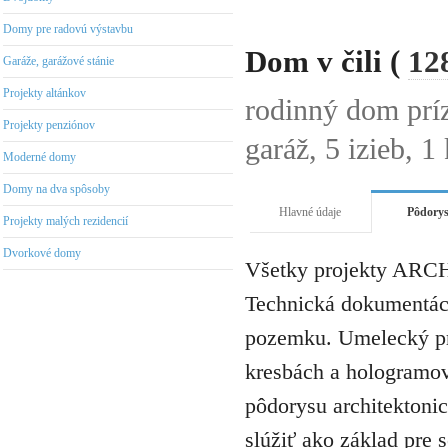
Domy pre radovú výstavbu
Dom v čili (
12
Garáže, garážové stánie
Projekty altánkov
rodinný dom prí
Projekty penziónov
garáž, 5 izieb, 1
Moderné domy
Domy na dva spôsoby
Hlavné údaje
Pôdory
Projekty malých rezidencií
Dvorkové domy
Všetky projekty ARCH
Technická dokumentáci
pozemku. Umelecký pro
kresbách a hologramov 
pôdorysu architektonic
slúžiť ako základ pre 