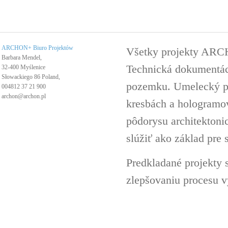
ARCHON+ Biuro Projektów
Všetky projekty ARC
Barbara Mendel,
Technická dokumentáci
32-400 Myślenice
Słowackiego 86 Poland,
pozemku. Umelecký pro
004812 37 21 900
archon@archon.pl
kresbách a hologramov 
pôdorysu architektoni
slúžiť ako základ pre 
Predkladané projekty 
zlepšovaniu procesu v