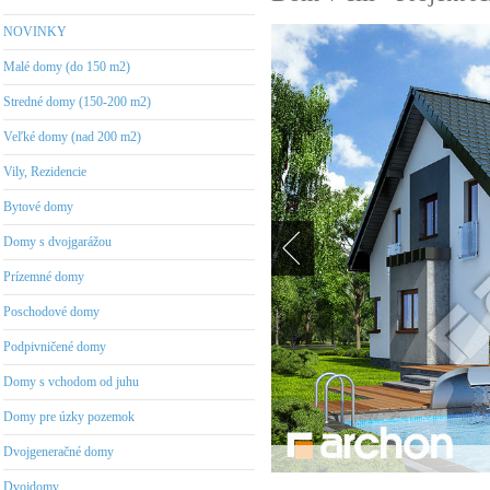
NOVINKY
Malé domy (do 150 m2)
Stredné domy (150-200 m2)
Veľké domy (nad 200 m2)
Vily, Rezidencie
Bytové domy
Domy s dvojgarážou
Prízemné domy
Poschodové domy
Podpivničené domy
Domy s vchodom od juhu
Domy pre úzky pozemok
Dvojgeneračné domy
Dvojdomy