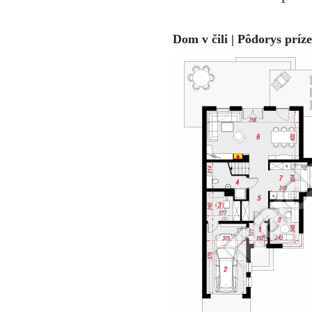
Dom v čili | Pôdorys príz