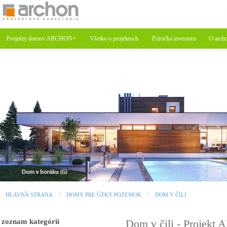
Projekty domov ARCHON+
Všetko o projektoch
Príručka investora
O arch
HLAVNÁ STRANA
DOMY PRE ÚZKY POZEMOK
DOM V ČILI
zoznam kategórií
Dom v čili - Projek