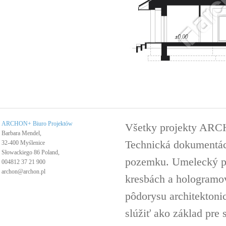
ARCHON+ Biuro Projektów
Všetky projekty ARC
Barbara Mendel,
Technická dokumentáci
32-400 Myślenice
Słowackiego 86 Poland,
pozemku. Umelecký pro
004812 37 21 900
archon@archon.pl
kresbách a hologramov 
pôdorysu architektoni
slúžiť ako základ pre 