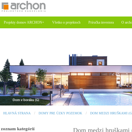
Projekty domov ARCHON+
Všetko o projektoch
Príručka investora
O arch
HLAVNÁ STRANA
DOMY PRE ÚZKY POZEMOK
DOM MEDZI HRUŠKAMI (G
zoznam kategórií
Dom medzi hruškami 