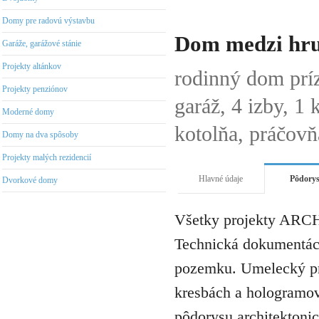
Domy pre radovú výstavbu
Dom medzi hru
Garáže, garážové stánie
Projekty altánkov
rodinný dom pr
Projekty penziónov
garáž, 4 izby, 1
Moderné domy
kotolňa, práčovňa
Domy na dva spôsoby
Projekty malých rezidencií
Hlavné údaje
Pôdory
Dvorkové domy
Všetky projekty ARCH
Technická dokumentáci
pozemku. Umelecký pro
kresbách a hologramov 
pôdorysu architektonic