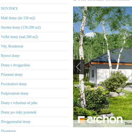
NOVINKY
Malé domy (do 150 m2)
Stredné domy (150-200 m2)
Veľké domy (nad 200 m2)
Vily, Rezidencie
Bytové domy
Domy s dvojgarážou
Prízemné domy
Poschodové domy
Podpivničené domy
Domy s vchodom od juhu
Domy pre úzky pozemok
Dvojgeneračné domy
Dom 
Dvojdomy