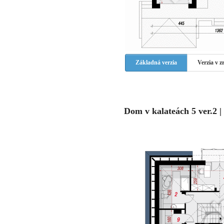
Základná verzia
Verzia v 
Dom v kalateách 5 ver.2 