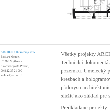
ARCHON+ Biuro Projektów
Všetky projekty ARC
Barbara Mendel,
Technická dokumentáci
32-400 Myślenice
Słowackiego 86 Poland,
pozemku. Umelecký pro
004812 37 21 900
archon@archon.pl
kresbách a hologramov 
pôdorysu architektoni
slúžiť ako základ pre 
Predkladané projekty 