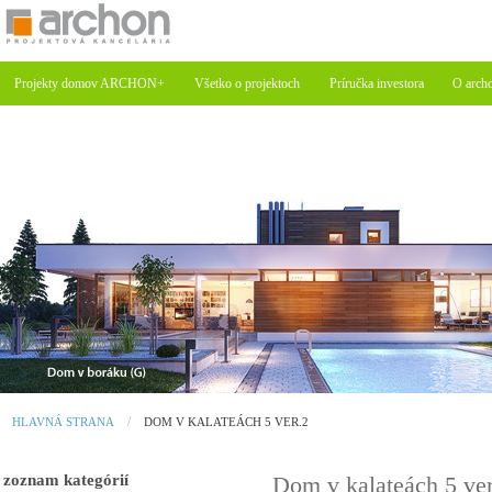
Projekty domov ARCHON+
Všetko o projektoch
Príručka investora
O arch
HLAVNÁ STRANA
DOM V KALATEÁCH 5 VER.2
zoznam kategórií
Dom v kalateách 5 ve