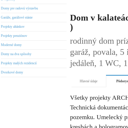
Domy pre radovú výstavbu
Dom v kalateác
Garáže, garážové stánie
)
Projekty altánkov
Projekty penziónov
rodinný dom prí
Moderné domy
garáž, povala, 5
Domy na dva spôsoby
jedáleň, 1 WC, 1
Projekty malých rezidencií
Dvorkové domy
Hlavné údaje
Pôdory
Všetky projekty ARCH
Technická dokumentáci
pozemku. Umelecký pro
kresbách a hologramov 