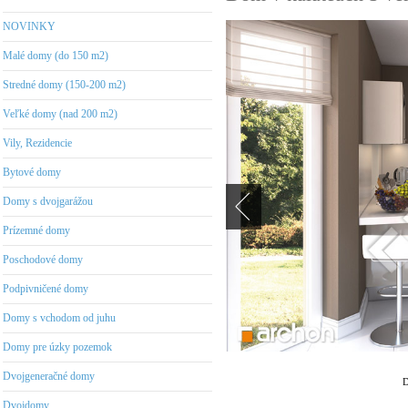
NOVINKY
Malé domy (do 150 m2)
Stredné domy (150-200 m2)
Veľké domy (nad 200 m2)
Vily, Rezidencie
Bytové domy
Domy s dvojgarážou
Prízemné domy
Poschodové domy
Podpivničené domy
Domy s vchodom od juhu
Domy pre úzky pozemok
Dvojgeneračné domy
D
Dvojdomy