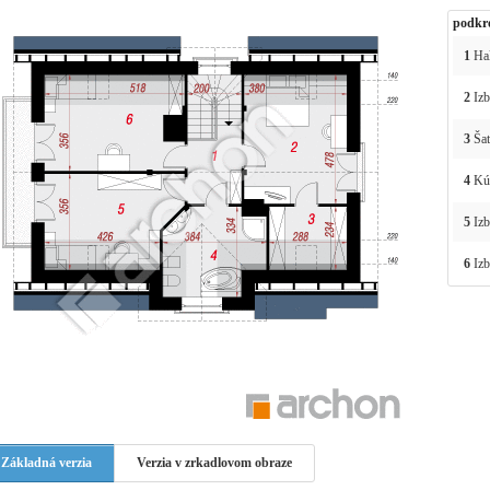
podkr
1
Ha
2
Izb
3
Šat
4
Kú
5
Izb
6
Izb
Základná verzia
Verzia v zrkadlovom obraze