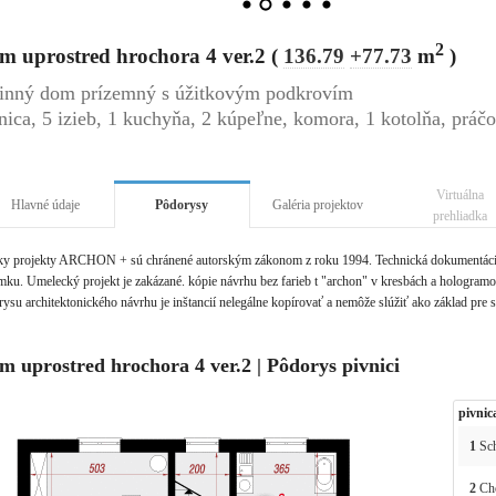
2
m uprostred hrochora 4 ver.2 (
136.79
+77.73
m
)
inný dom prízemný s úžitkovým podkrovím
nica, 5 izieb, 1 kuchyňa, 2 kúpeľne, komora, 1 kotolňa, práč
Virtuálna
Hlavné údaje
Pôdorysy
Galéria projektov
prehliadka
ky projekty ARCHON + sú chránené autorským zákonom z roku 1994. Technická dokumentácia 
ku. Umelecký projekt je zakázané. kópie návrhu bez farieb t "archon" v kresbách a hologramov 
ysu architektonického návrhu je inštancií nelegálne kopírovať a nemôže slúžiť ako základ pre 
m uprostred hrochora 4 ver.2 | Pôdorys pivnici
pivnic
1
Sc
2
Ch