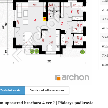
1
Zád
2
Ha
3
Ku
4
Obý
5
Sc
6
Izb
7
Kú
8
Šat
Základná verzia
Verzia v zrkadlovom obraze
m uprostred hrochora 4 ver.2 | Pôdorys podkrovia