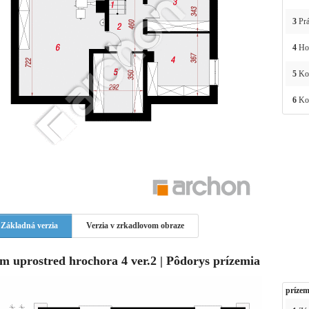
3
Prá
4
Hos
5
Ko
6
Kot
Základná verzia
Verzia v zrkadlovom obraze
m uprostred hrochora 4 ver.2 | Pôdorys prízemia
prízem