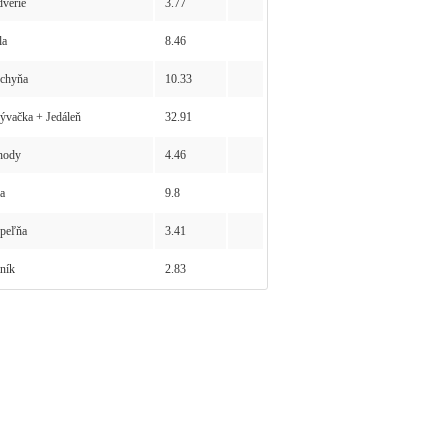
verie
3.77
la
8.46
chyňa
10.33
vačka + Jedáleň
32.91
hody
4.46
a
9.8
peľňa
3.41
ník
2.83