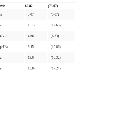
ovie
60.82
(73.67)
la
5.07
(5.07)
a
15.17
(17.65)
ník
4.66
(6.53)
peľňa
8.45
(10.86)
a
13.6
(16.32)
a
13.87
(17.24)