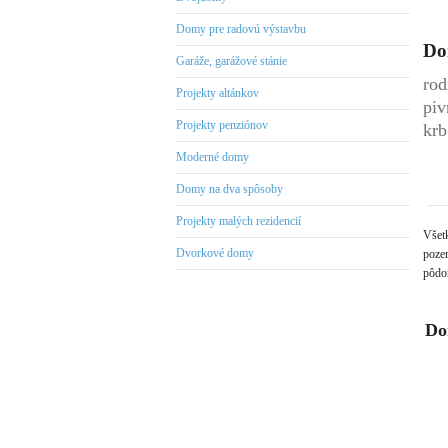
Domy pre radovú výstavbu
Do
Garáže, garážové stánie
rod
Projekty altánkov
piv
Projekty penziónov
krb
Moderné domy
Domy na dva spôsoby
Projekty malých rezidencií
Všet
Dvorkové domy
pozem
pôdor
Do