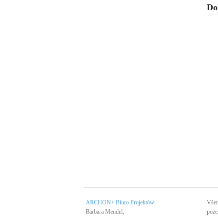
Do
ARCHON+ Biuro Projektów
Všet
Barbara Mendel,
poze