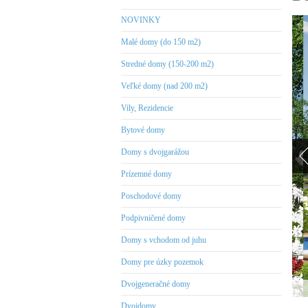
NOVINKY
Malé domy (do 150 m2)
Stredné domy (150-200 m2)
Veľké domy (nad 200 m2)
Vily, Rezidencie
Bytové domy
Domy s dvojgarážou
Prízemné domy
Poschodové domy
Podpivničené domy
Domy s vchodom od juhu
Domy pre úzky pozemok
Dvojgeneračné domy
Dvojdomy