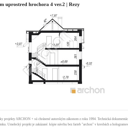
m uprostred hrochora 4 ver.2 | Rezy
ky projekty ARCHON + sú chránené autorským zákonom z roku 1994. Technická dokumentácia 
mku. Umelecký projekt je zakázané. kópie návrhu bez farieb "archon" v kresbách a hologramov n