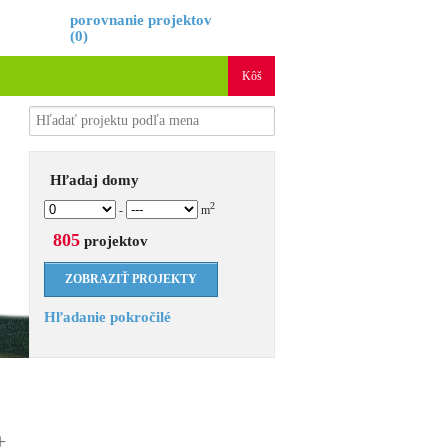
é
porovnanie projektov
(
0
)
Kôš
Hľadaj domy
2
-
m
805
projektov
Hľadanie pokročilé
+