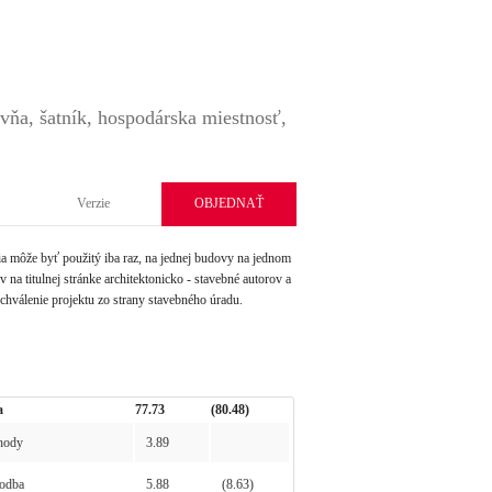
ovňa, šatník, hospodárska miestnosť,
Verzie
OBJEDNAŤ
môže byť použitý iba raz, na jednej budovy na jednom
na titulnej stránke architektonicko - stavebné autorov a
schválenie projektu zo strany stavebného úradu.
a
77.73
(80.48)
hody
3.89
odba
5.88
(8.63)