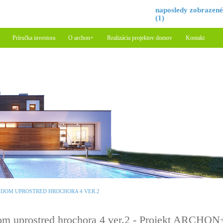
naposledy zobrazen
(1)
Príručka investora
O archon+
Realizácia projektov domov
Kontakt
DOM UPROSTRED HROCHORA 4 VER.2
m uprostred hrochora 4 ver.2 - Projekt ARCHON