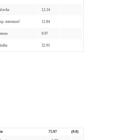
čovňa
12.24
p. miestnosť
12.84
mora
9.97
olňa
32.91
ie
75.97
(0.0)