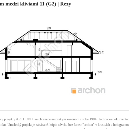
m medzi kliviami 11 (G2) | Rezy
ky projekty ARCHON + sú chránené autorským zákonom z roku 1994. Technická dokumentácia 
mku. Umelecký projekt je zakázané. kópie návrhu bez farieb "archon" v kresbách a hologramov n