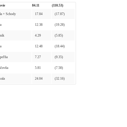
ovie
84.11
(110.53)
a + Schody
17.84
(17.87)
a
12.38
(19.28)
ník
4.29
(5.85)
a
12.48
(18.44)
peľňa
7.27
(9.35)
čovňa
5.81
(7.58)
ala
24.04
(32.16)