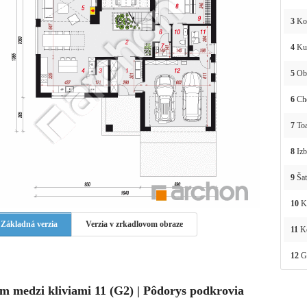
3
Ko
4
Ku
5
Obý
6
Ch
7
Toa
8
Izb
9
Šat
10
K
Základná verzia
Verzia v zrkadlovom obraze
11
Ko
12
Ga
m medzi kliviami 11 (G2) | Pôdorys podkrovia