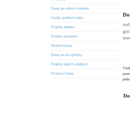
Domy pre radovú výstavbu
Do
Garáže, garážové stánie
rod
Projekty altánkov
gar
Projekty penziónov
med
Moderné domy
Domy na dva spôsoby
Projekty malých rezidencií
Všet
Dvorkové domy
pozem
pôdor
Do