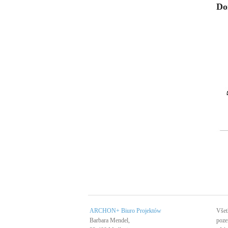
Do
ARCHON+ Biuro Projektów
Všet
Barbara Mendel,
poze