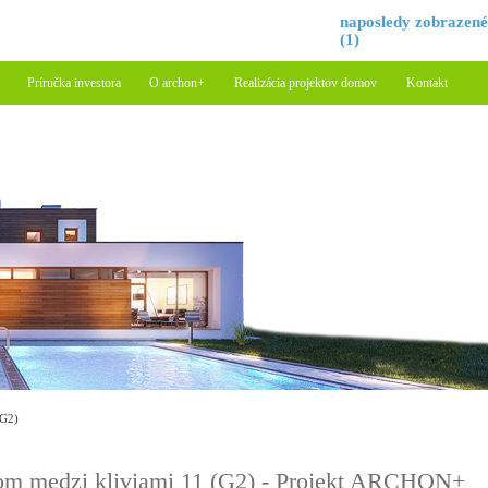
naposledy zobrazen
(1)
Príručka investora
O archon+
Realizácia projektov domov
Kontakt
G2)
m medzi kliviami 11 (G2) - Projekt ARCHON+