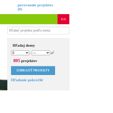
é
porovnanie projektov
(
0
)
Kôš
Hľadaj domy
2
-
m
805
projektov
Hľadanie pokročilé