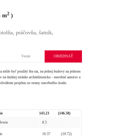
2
4
m
)
tolňa, práčovňa, šatník,
Verzie
OBJEDNAŤ
môže byť použitý iba raz, na jednej budovy na jednom
na titulnej stránke architektonicko - stavebné autorov a
schválenie projektu zo strany stavebného úradu.
ie
143.23
(146.58)
verie
8.5
la
16.37
(19.72)