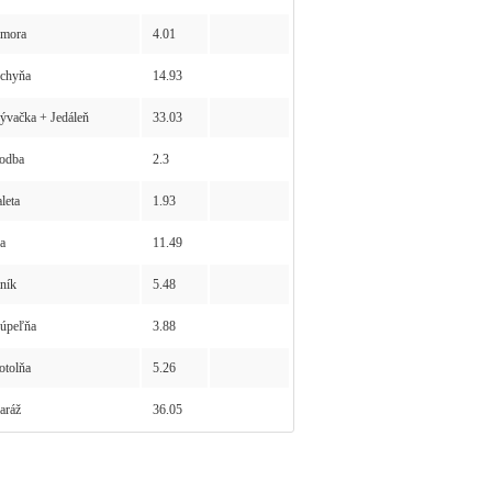
mora
4.01
chyňa
14.93
vačka + Jedáleň
33.03
odba
2.3
leta
1.93
a
11.49
ník
5.48
úpeľňa
3.88
tolňa
5.26
ráž
36.05