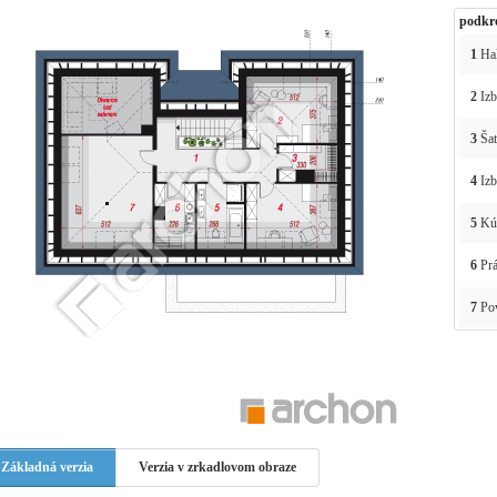
podkr
1
Hal
2
Izb
3
Šat
4
Izb
5
Kú
6
Prá
7
Pov
Základná verzia
Verzia v zrkadlovom obraze