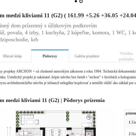
m medzi kliviami 11 (G2) (
161.99
+5.26
+36.05
+24.0
inný dom prízemný s úžitkovým podkrovím
áž, povala, 4 izby, 1 kuchyňa, 2 kúpeľne, komora, 1 WC, 1 ko
ziposchodie, krb
Virtuálna
Hlavné údaje
Pôdorysy
Galéria projektov
prehliadka
ky projekty ARCHON + sú chránené autorským zákonom z roku 1994. Technická dokumentácia 
ku. Umelecký projekt je zakázané. kópie návrhu bez farieb t "archon" v kresbách a hologramov 
ysu architektonického návrhu je inštancií nelegálne kopírovať a nemôže slúžiť ako základ pre 
m medzi kliviami 11 (G2) | Pôdorys prízemia
prízem
1
Zád
2
Ha