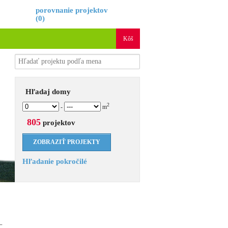
é
porovnanie projektov
(
0
)
Kôš
Hľadaj domy
2
-
m
805
projektov
Hľadanie pokročilé
+