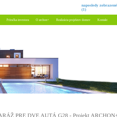
naposledy zobrazen
(1)
Príručka investora
O archon+
Realizácia projektov domov
Kontakt
ARÁŽ PRE DVE AUTÁ G28 - Projekt ARCHON