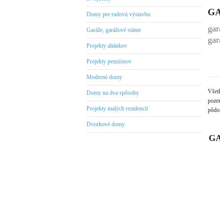
GA
Domy pre radovú výstavbu
gar
Garáže, garážové stánie
gar
Projekty altánkov
Projekty penziónov
Moderné domy
Všet
Domy na dva spôsoby
pozem
Projekty malých rezidencií
pôdor
Dvorkové domy
GA