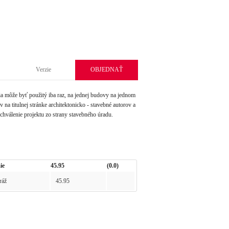
Verzie
OBJEDNAŤ
môže byť použitý iba raz, na jednej budovy na jednom
na titulnej stránke architektonicko - stavebné autorov a
schválenie projektu zo strany stavebného úradu.
ie
45.95
(0.0)
ráž
45.95