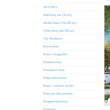
NOVINKY
Malé domy (do 150 m2)
Stredné domy (150-200 m2)
Veľké domy (nad 200 m2)
Vily, Rezidencie
Bytové domy
Domy s dvojgarážou
Prízemné domy
Poschodové domy
Podpivničené domy
Domy s vchodom od juhu
Domy pre úzky pozemok
Dvojgeneračné domy
Dvojdomy