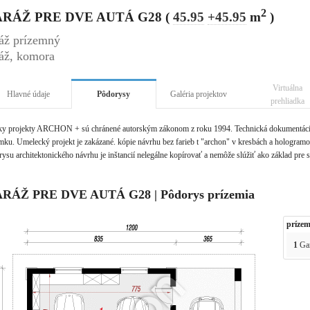
2
RÁŽ PRE DVE AUTÁ G28 (
45.95
+45.95
m
)
áž prízemný
áž, komora
Virtuálna
Hlavné údaje
Pôdorysy
Galéria projektov
prehliadka
ky projekty ARCHON + sú chránené autorským zákonom z roku 1994. Technická dokumentácia 
ku. Umelecký projekt je zakázané. kópie návrhu bez farieb t "archon" v kresbách a hologramov 
ysu architektonického návrhu je inštancií nelegálne kopírovať a nemôže slúžiť ako základ pre 
RÁŽ PRE DVE AUTÁ G28 | Pôdorys prízemia
prízem
1
Ga