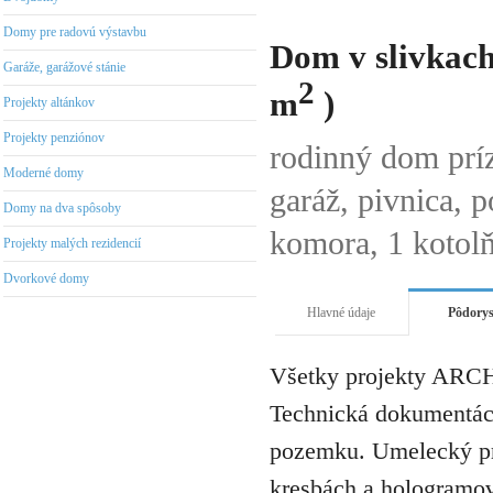
Domy pre radovú výstavbu
Dom v slivkach
Garáže, garážové stánie
2
m
)
Projekty altánkov
Projekty penziónov
rodinný dom prí
Moderné domy
garáž, pivnica, p
Domy na dva spôsoby
komora, 1 kotolň
Projekty malých rezidencií
Dvorkové domy
Hlavné údaje
Pôdory
Všetky projekty ARCH
Technická dokumentáci
pozemku. Umelecký pro
kresbách a hologramov 