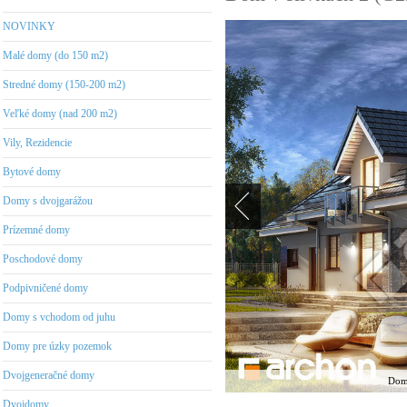
NOVINKY
Malé domy (do 150 m2)
Stredné domy (150-200 m2)
Veľké domy (nad 200 m2)
Vily, Rezidencie
Bytové domy
Domy s dvojgarážou
Prízemné domy
Poschodové domy
Podpivničené domy
Domy s vchodom od juhu
Domy pre úzky pozemok
Dvojgeneračné domy
Dom 
Dvojdomy