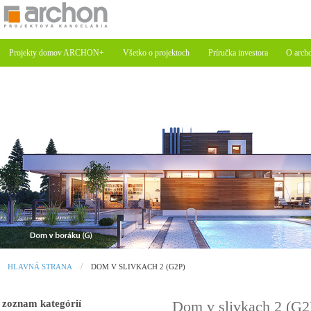
Projekty domov ARCHON+
Všetko o projektoch
Príručka investora
O arch
HLAVNÁ STRANA
DOM V SLIVKACH 2 (G2P)
zoznam kategórií
Dom v slivkach 2 (G