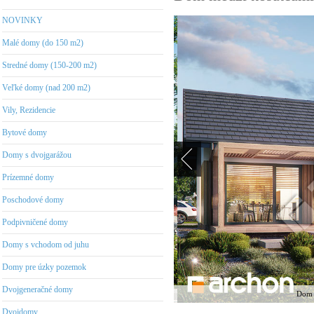
NOVINKY
Malé domy (do 150 m2)
Stredné domy (150-200 m2)
Veľké domy (nad 200 m2)
Vily, Rezidencie
Bytové domy
Domy s dvojgarážou
Prízemné domy
Poschodové domy
Podpivničené domy
Domy s vchodom od juhu
Domy pre úzky pozemok
Dvojgeneračné domy
Dom m
Dvojdomy