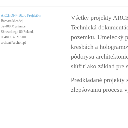
ARCHON+ Biuro Projektów
Všetky projekty ARC
Barbara Mendel,
Technická dokumentáci
32-400 Myślenice
Słowackiego 86 Poland,
pozemku. Umelecký pro
004812 37 21 900
archon@archon.pl
kresbách a hologramov 
pôdorysu architektoni
slúžiť ako základ pre 
Predkladané projekty 
zlepšovaniu procesu v