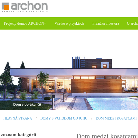
Projekty domov ARCHON+
Všetko o projektoch
Príručka investora
O arch
HLAVNÁ STRANA
DOMY S VCHODOM OD JUHU
DOM MEDZI KOSATCAMI 
zoznam kategórií
Dom medzi kosatcami