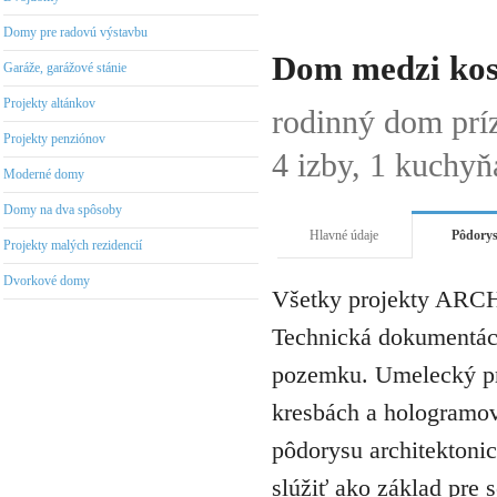
Domy pre radovú výstavbu
Dom medzi kos
Garáže, garážové stánie
Projekty altánkov
rodinný dom pr
Projekty penziónov
4 izby, 1 kuchyň
Moderné domy
Domy na dva spôsoby
Hlavné údaje
Pôdory
Projekty malých rezidencií
Dvorkové domy
Všetky projekty ARCH
Technická dokumentáci
pozemku. Umelecký pro
kresbách a hologramov 
pôdorysu architektonic
slúžiť ako základ pre 