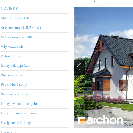
NOVINKY
Malé domy (do 150 m2)
Stredné domy (150-200 m2)
Veľké domy (nad 200 m2)
Vily, Rezidencie
Bytové domy
Domy s dvojgarážou
Prízemné domy
Poschodové domy
Podpivničené domy
Domy s vchodom od juhu
Domy pre úzky pozemok
Dvojgeneračné domy
Dom v 
Dvojdomy