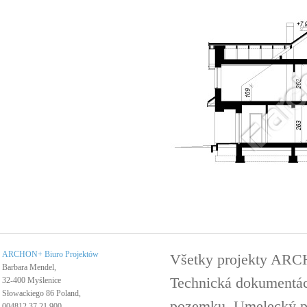
ARCHON+ Biuro Projektów
Všetky projekty ARC
Barbara Mendel,
Technická dokumentáci
32-400 Myślenice
Słowackiego 86 Poland,
pozemku. Umelecký pro
004812 37 21 900