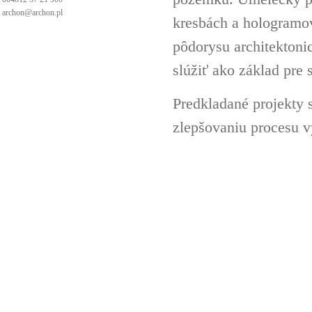
archon@archon.pl
kresbách a hologramov 
pôdorysu architektoni
slúžiť ako základ pre 
Predkladané projekty 
zlepšovaniu procesu v