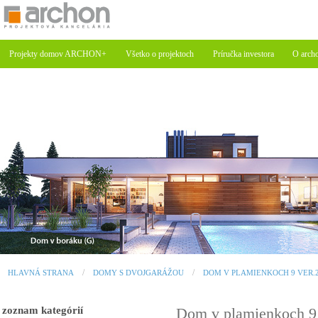
Projekty domov ARCHON+
Všetko o projektoch
Príručka investora
O arch
HLAVNÁ STRANA
DOMY S DVOJGARÁŽOU
DOM V PLAMIENKOCH 9 VER.
zoznam kategórií
Dom v plamienkoch 9