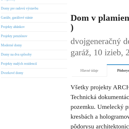
Domy pre radovú výstavbu
Dom v plamienk
Garáže, garážové stánie
)
Projekty altánkov
Projekty penziónov
dvojgeneračný 
Moderné domy
garáž, 10 izieb,
Domy na dva spôsoby
Projekty malých rezidencií
Hlavné údaje
Pôdory
Dvorkové domy
Všetky projekty ARCH
Technická dokumentáci
pozemku. Umelecký pro
kresbách a hologramov 
pôdorysu architektonic