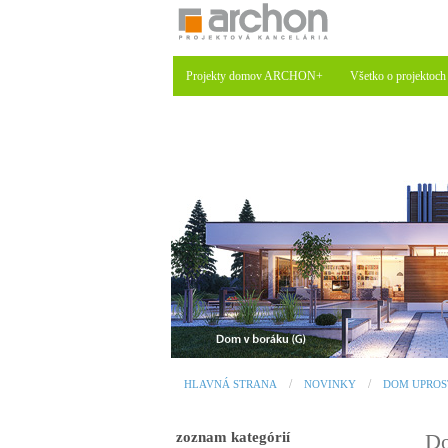
Projekty domov ARCHON+
Všetko o projektoch
HLAVNÁ STRANA
NOVINKY
DOM UPROST
zoznam kategórií
Do