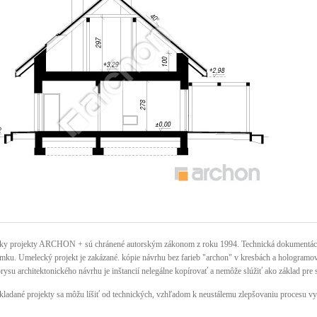
ky projekty ARCHON + sú chránené autorským zákonom z roku 1994. Technická dokumentácia 
mku. Umelecký projekt je zakázané. kópie návrhu bez farieb "archon" v kresbách a hologramov n
rysu architektonického návrhu je inštancií nelegálne kopírovať a nemôže slúžiť ako základ pre 
kladané projekty sa môžu líšiť od technických, vzhľadom k neustálemu zlepšovaniu procesu vy