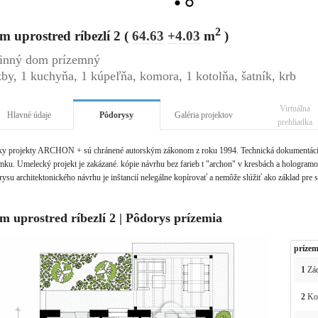
2
 uprostred ríbezlí 2 (
64.63
+4.03
m
)
inný dom prízemný
zby, 1 kuchyňa, 1 kúpeľňa, komora, 1 kotolňa, šatník, krb
Virtuálna
Hlavné údaje
Pôdorysy
Galéria projektov
prehliadka
ky projekty ARCHON + sú chránené autorským zákonom z roku 1994. Technická dokumentácia 
ku. Umelecký projekt je zakázané. kópie návrhu bez farieb t "archon" v kresbách a hologramov 
ysu architektonického návrhu je inštancií nelegálne kopírovať a nemôže slúžiť ako základ pre 
m uprostred ríbezlí 2 | Pôdorys prízemia
prízem
1
Zád
2
Kot