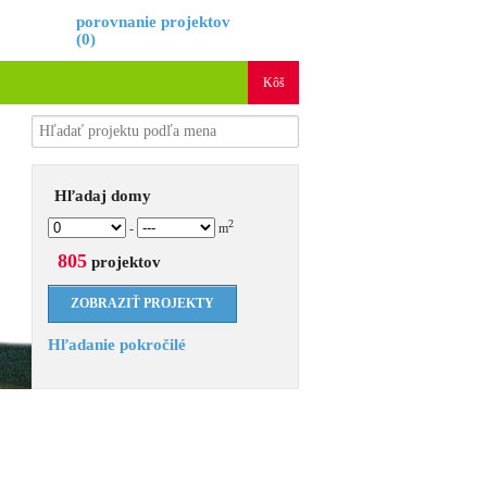
é
porovnanie projektov
(
0
)
Kôš
Hľadaj domy
2
-
m
805
projektov
Hľadanie pokročilé