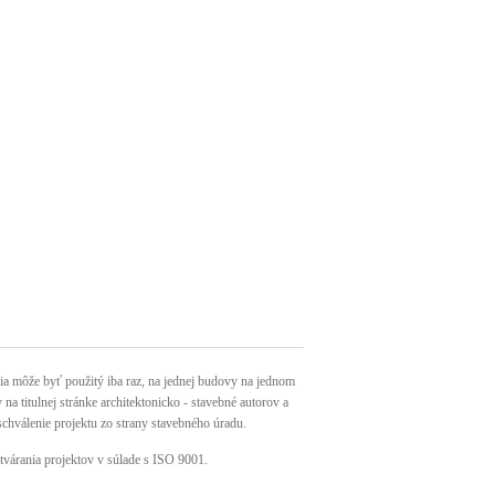
môže byť použitý iba raz, na jednej budovy na jednom
a titulnej stránke architektonicko - stavebné autorov a
schválenie projektu zo strany stavebného úradu.
tvárania projektov v súlade s ISO 9001.