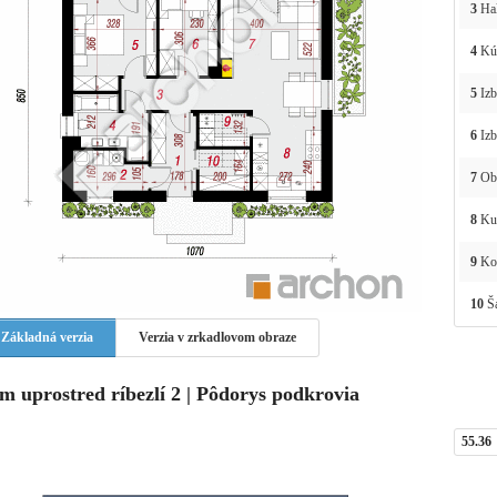
3
Ha
4
Kú
5
Izb
6
Izb
7
Obý
8
Ku
9
Ko
10
Ša
Základná verzia
Verzia v zrkadlovom obraze
m uprostred ríbezlí 2 | Pôdorys podkrovia
55.36