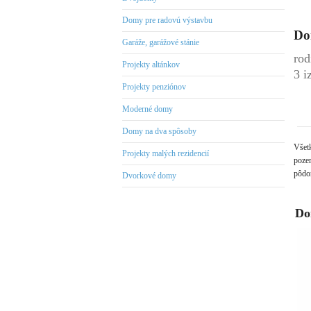
Domy pre radovú výstavbu
Dom
Garáže, garážové stánie
rod
Projekty altánkov
3 i
Projekty penziónov
Moderné domy
Domy na dva spôsoby
Všet
Projekty malých rezidencií
pozem
pôdor
Dvorkové domy
Do