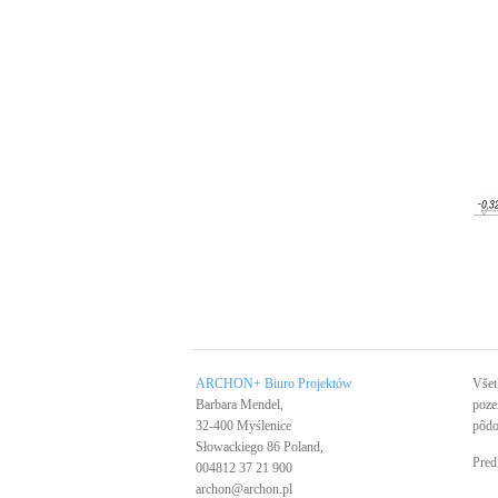
ARCHON+ Biuro Projektów
Všet
Barbara Mendel,
poze
32-400 Myślenice
pôdo
Słowackiego 86 Poland,
Pred
004812 37 21 900
archon@archon.pl