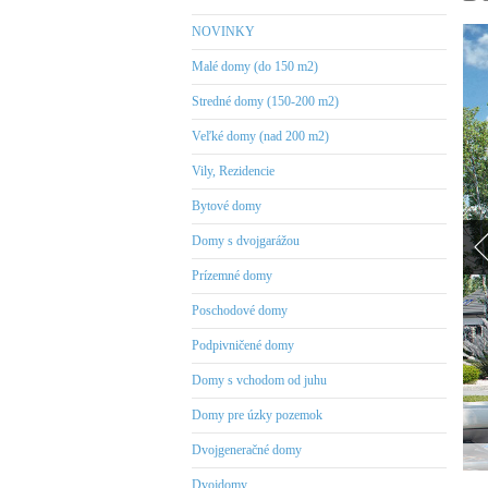
NOVINKY
Malé domy (do 150 m2)
Stredné domy (150-200 m2)
Veľké domy (nad 200 m2)
Vily, Rezidencie
Bytové domy
Domy s dvojgarážou
Prízemné domy
Poschodové domy
Podpivničené domy
Domy s vchodom od juhu
Domy pre úzky pozemok
Dvojgeneračné domy
Dvojdomy