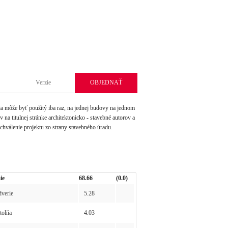
Verzie
OBJEDNAŤ
môže byť použitý iba raz, na jednej budovy na jednom
na titulnej stránke architektonicko - stavebné autorov a
schválenie projektu zo strany stavebného úradu.
ie
68.66
(0.0)
verie
5.28
olňa
4.03