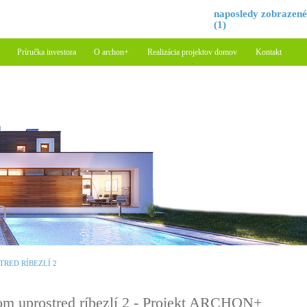
naposledy zobrazen
(1)
Príručka investora
O archon+
Realizácia projektov domov
Kontakt
RED RÍBEZLÍ 2
m uprostred ríbezlí 2 - Projekt ARCHON+