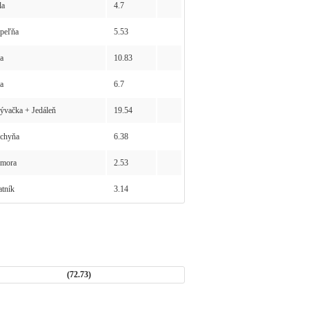
la
4.7
peľňa
5.53
a
10.83
a
6.7
vačka + Jedáleň
19.54
chyňa
6.38
mora
2.53
tník
3.14
(72.73)