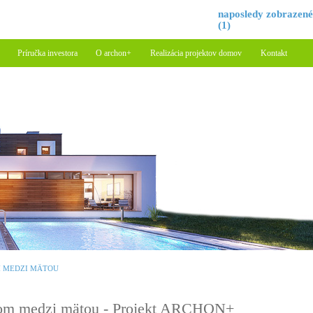
naposledy zobrazen
(1)
Príručka investora
O archon+
Realizácia projektov domov
Kontakt
 MEDZI MÄTOU
m medzi mätou - Projekt ARCHON+