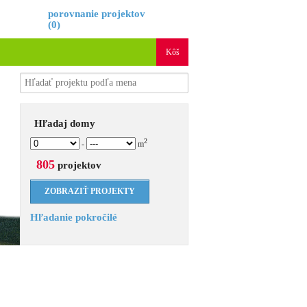
é
porovnanie projektov
(
0
)
Kôš
Hľadaj domy
2
-
m
805
projektov
Hľadanie pokročilé