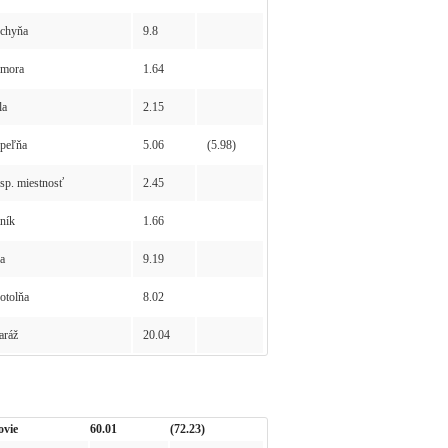
chyňa
9.8
mora
1.64
la
2.15
peľňa
5.06
(5.98)
p. miestnosť
2.45
ník
1.66
a
9.19
tolňa
8.02
ráž
20.04
ovie
60.01
(72.23)