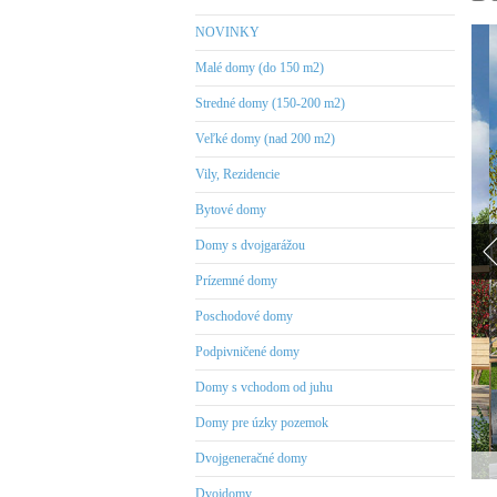
NOVINKY
Malé domy (do 150 m2)
Stredné domy (150-200 m2)
Veľké domy (nad 200 m2)
Vily, Rezidencie
Bytové domy
Domy s dvojgarážou
Prízemné domy
Poschodové domy
Podpivničené domy
Domy s vchodom od juhu
Domy pre úzky pozemok
Dvojgeneračné domy
Dvojdomy