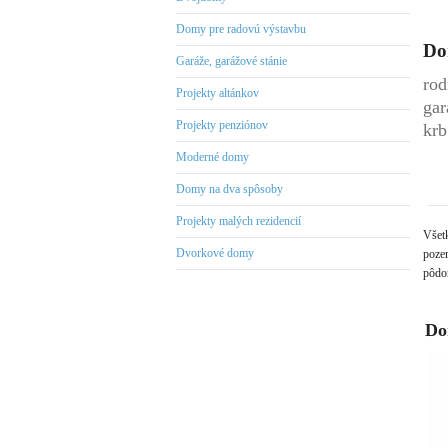
Domy pre radovú výstavbu
Do
Garáže, garážové stánie
rod
Projekty altánkov
gar
Projekty penziónov
krb
Moderné domy
Domy na dva spôsoby
Projekty malých rezidencií
Všet
Dvorkové domy
pozem
pôdor
Do