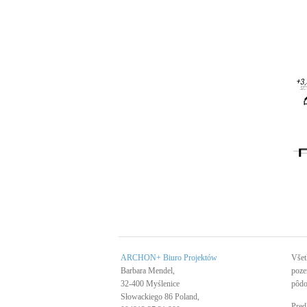
ARCHON+ Biuro Projektów
Všet
Barbara Mendel,
poze
32-400 Myślenice
pôdo
Słowackiego 86 Poland,
Pred