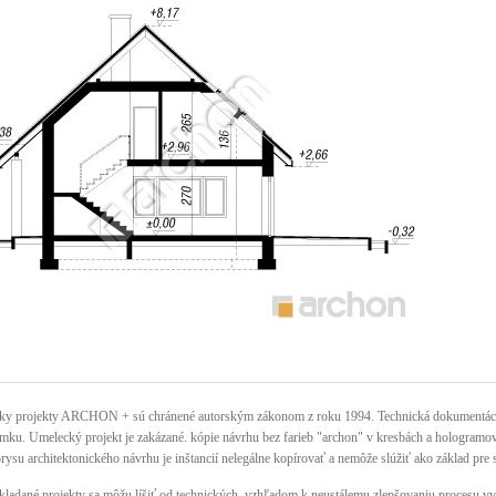
ky projekty ARCHON + sú chránené autorským zákonom z roku 1994. Technická dokumentácia 
mku. Umelecký projekt je zakázané. kópie návrhu bez farieb "archon" v kresbách a hologramov n
rysu architektonického návrhu je inštancií nelegálne kopírovať a nemôže slúžiť ako základ pre 
kladané projekty sa môžu líšiť od technických, vzhľadom k neustálemu zlepšovaniu procesu vy