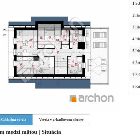
1
Sc
2
Ha
3
Izb
4
Izb
5
Izb
6
Šat
7
Prá
8
Kú
Základná verzia
Verzia v zrkadlovom obraze
m medzi mätou | Situácia