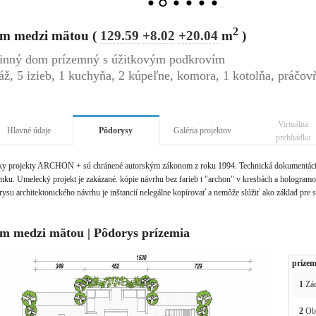
2
m medzi mätou (
129.59
+8.02
+20.04
m
)
inný dom prízemný s úžitkovým podkrovím
áž, 5 izieb, 1 kuchyňa, 2 kúpeľne, komora, 1 kotolňa, práčov
Virtuálna
Hlavné údaje
Pôdorysy
Galéria projektov
prehliadka
ky projekty ARCHON + sú chránené autorským zákonom z roku 1994. Technická dokumentácia 
ku. Umelecký projekt je zakázané. kópie návrhu bez farieb t "archon" v kresbách a hologramov 
ysu architektonického návrhu je inštancií nelegálne kopírovať a nemôže slúžiť ako základ pre 
m medzi mätou | Pôdorys prízemia
prízem
1
Zád
2
Obý