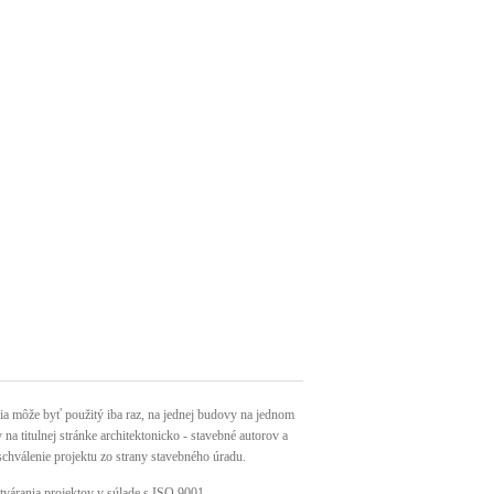
môže byť použitý iba raz, na jednej budovy na jednom
a titulnej stránke architektonicko - stavebné autorov a
schválenie projektu zo strany stavebného úradu.
tvárania projektov v súlade s ISO 9001.