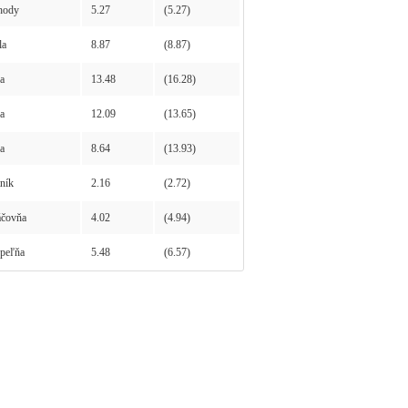
hody
5.27
(5.27)
la
8.87
(8.87)
a
13.48
(16.28)
a
12.09
(13.65)
a
8.64
(13.93)
ník
2.16
(2.72)
čovňa
4.02
(4.94)
peľňa
5.48
(6.57)