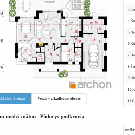
3
Ku
4
Ko
5
Ha
6
Kú
7
Hos
8
Šat
9
Izb
10
Ko
Základná verzia
Verzia v zrkadlovom obraze
11
Ga
m medzi mätou | Pôdorys podkrovia
podkr