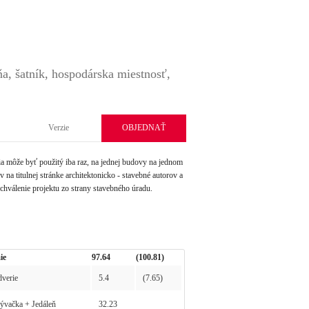
ňa, šatník, hospodárska miestnosť,
Verzie
OBJEDNAŤ
môže byť použitý iba raz, na jednej budovy na jednom
na titulnej stránke architektonicko - stavebné autorov a
schválenie projektu zo strany stavebného úradu.
ie
97.64
(100.81)
verie
5.4
(7.65)
vačka + Jedáleň
32.23