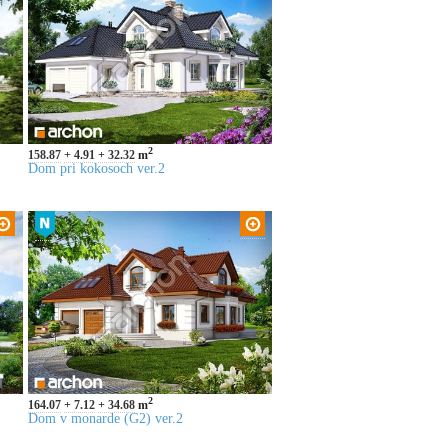
2
158.87
4.91
32.32
m
Dom pri kokosoch ver.2
2
164.07
7.12
34.68
m
Dom v monarde (G2) ver.2