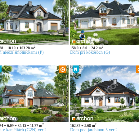
2
2
88
18.19
103.28
m
158.0
8.0
24.2
m
 medzi smolničkami (P)
Dom pri kokosoch (G)
2
2
74
6.09
35.15
11.77
m
162.37
5.68
m
 v kaméliách (G2N) ver.2
Dom pod jarabinou 5 ver.2