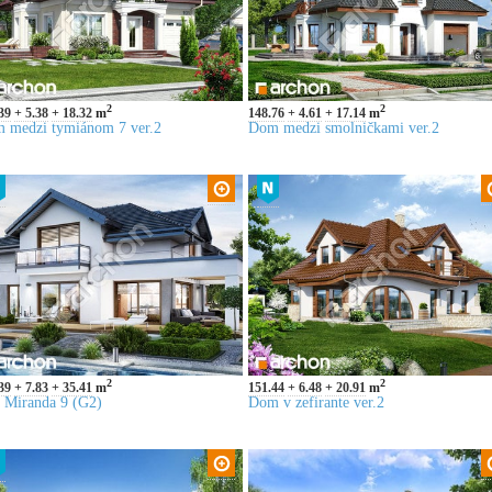
2
2
39
5.38
18.32
m
148.76
4.61
17.14
m
 medzi tymiánom 7 ver.2
Dom medzi smolničkami ver.2
2
2
39
7.83
35.41
m
151.44
6.48
20.91
m
a Miranda 9 (G2)
Dom v zefirante ver.2