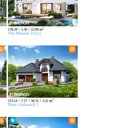
2
150.29
5.56
22.09
m
Vila Miranda 14 (G)
2
153.14
7.57
36.51
5.22
m
Dom v kalateách 2