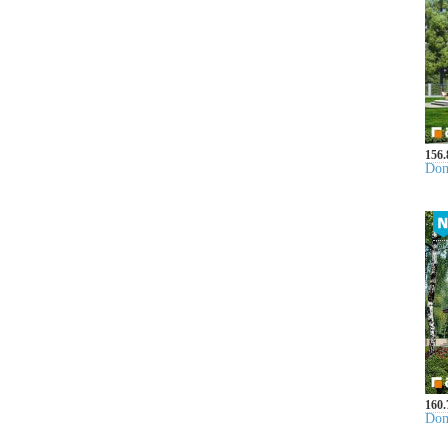
156.
Dom
160.
Dom