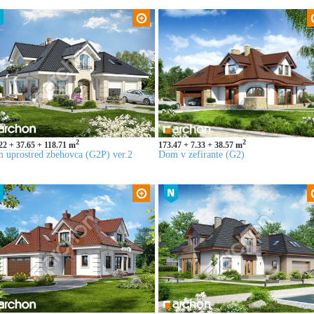
2
2
22
37.65
118.71
m
173.47
7.33
38.57
m
 uprostred zbehovca (G2P) ver.2
Dom v zefirante (G2)