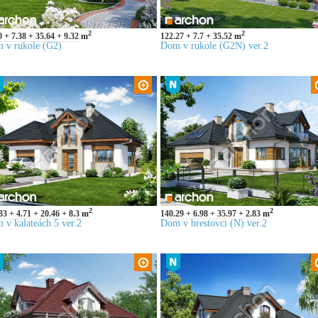
2
2
0
7.38
35.64
9.32
m
122.27
7.7
35.52
m
 v rukole (G2)
Dom v rukole (G2N) ver.2
2
2
33
4.71
20.46
8.3
m
140.29
6.98
35.97
2.83
m
 v kalateách 5 ver.2
Dom v brestovci (N) ver.2