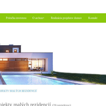
Príručka investora
O archon+
Realizácia projektov domov
Kontakt
OJEKTY MALÝCH REZIDENCIÍ
ojekty malých rezidencií
(26 projektov)