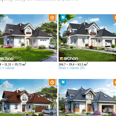
2
2
4
11.31
19.73
m
104.7
19.4
63.3
m
 v rukole
Dom v rukole (P)