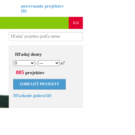
porovnanie projektov
(
0
)
Kôš
Hľadaj domy
2
-
m
805
projektov
Hľadanie pokročilé