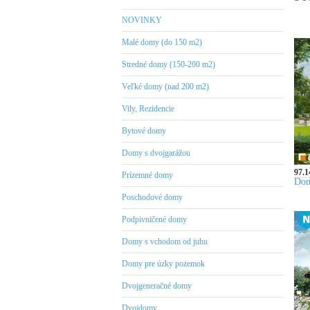
NOVINKY
Malé domy (do 150 m2)
Stredné domy (150-200 m2)
Veľké domy (nad 200 m2)
Vily, Rezidencie
Bytové domy
Domy s dvojgarážou
97.1
Prízemné domy
Dom
Poschodové domy
Podpivničené domy
Domy s vchodom od juhu
Domy pre úzky pozemok
Dvojgeneračné domy
Dvojdomy