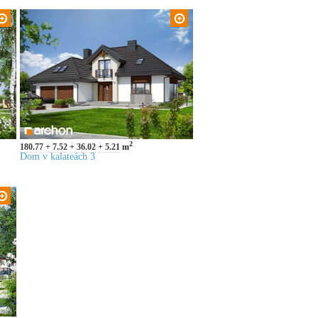
2
180.77
7.52
36.02
5.21
m
Dom v kalateách 3