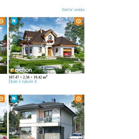
Zdieľať stránku
2
107.47
2.56
19.42
m
Dom v rukole 4