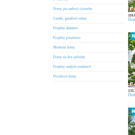
Domy pre radovú výstavbu
110.
Garáže, garážové stánie
Dom
Projekty altánkov
Projekty penziónov
Moderné domy
Domy na dva spôsoby
Projekty malých rezidencií
Dvorkové domy
133.
Dom