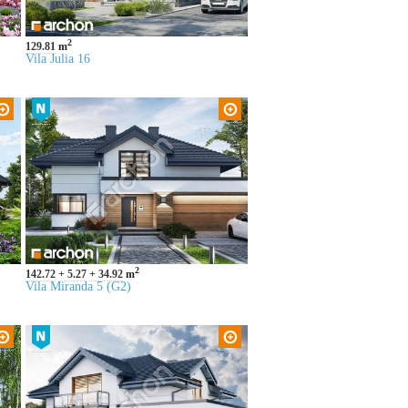
2
129.81
m
Vila Julia 16
2
142.72
5.27
34.92
m
Vila Miranda 5 (G2)